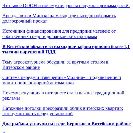
Что такое DOOH и почему цифровая наружная реклама растёт
Аренда авто в Минске на месяц: где выгодно оформить
долгосрочный прокат
Источники финансирования для предпринимателей: от
собственных средств до банковских программ
В Витебской области за выходные зафиксировано более 1,1
тысячи нарушений ПДД
Тему агроэкотуризма обсудили за круглым столом в
Витебском районе
Система передачи извещений «Молния» – подключение и
мониторинг пожарной автоматики
Почему репутация в интернете стала важнее традиционной
рекламы
Натяжные потолки преобразили облик витебских квартир:
что нужно знать перед установкой
Два рыбака утонули на озере Бернское в Витебском районе