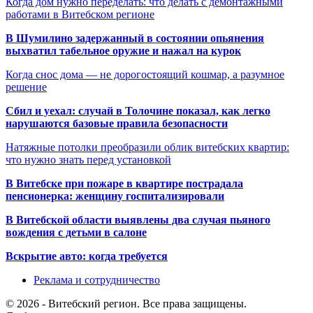
Когда дом нужно переделать: что делать с демонтажными
работами в Витебском регионе
В Шумилино задержанный в состоянии опьянения
выхватил табельное оружие и нажал на курок
Когда снос дома — не дорогостоящий кошмар, а разумное
решение
Сбил и уехал: случай в Толочине показал, как легко
нарушаются базовые правила безопасности
Натяжные потолки преобразили облик витебских квартир:
что нужно знать перед установкой
В Витебске при пожаре в квартире пострадала
пенсионерка: женщину госпитализировали
В Витебской области выявлены два случая пьяного
вождения с детьми в салоне
Вскрытие авто: когда требуется
Реклама и сотрудничество
© 2026 - Витебский регион. Все права защищены.