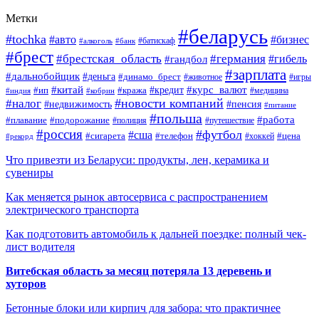
Метки
#беларусь
#tochka
#авто
#бизнес
#алкоголь
#банк
#батискаф
#брест
#брестская_область
#германия
#гандбол
#гибель
#зарплата
#дальнобойщик
#деньга
#динамо_брест
#животное
#игры
#китай
#кредит
#курс_валют
#ип
#кража
#медицина
#индия
#кобрин
#новости компаний
#налог
#пенсия
#недвижимость
#питание
#польша
#работа
#плавание
#подорожание
#полиция
#путешествие
#россия
#футбол
#сша
#сигарета
#телефон
#цена
#рекорд
#хоккей
Что привезти из Беларуси: продукты, лен, керамика и
сувениры
Как меняется рынок автосервиса с распространением
электрического транспорта
Как подготовить автомобиль к дальней поездке: полный чек-
лист водителя
Витебская область за месяц потеряла 13 деревень и
хуторов
Бетонные блоки или кирпич для забора: что практичнее