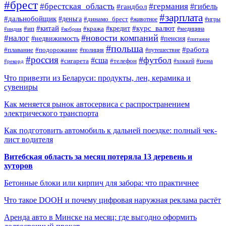
#брест
#брестская_область
#германия
#гандбол
#гибель
#зарплата
#дальнобойщик
#деньга
#динамо_брест
#животное
#игры
#китай
#кредит
#курс_валют
#ип
#кража
#медицина
#индия
#кобрин
#новости компаний
#налог
#пенсия
#недвижимость
#питание
#польша
#работа
#плавание
#подорожание
#полиция
#путешествие
#россия
#футбол
#сша
#сигарета
#телефон
#цена
#рекорд
#хоккей
Что привезти из Беларуси: продукты, лен, керамика и
сувениры
Как меняется рынок автосервиса с распространением
электрического транспорта
Как подготовить автомобиль к дальней поездке: полный чек-
лист водителя
Витебская область за месяц потеряла 13 деревень и
хуторов
Бетонные блоки или кирпич для забора: что практичнее
Что такое DOOH и почему цифровая наружная реклама растёт
Аренда авто в Минске на месяц: где выгодно оформить