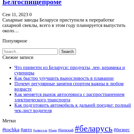
Белгоспищепроме
Сен 11, 2023
0
Сахарные заводы Беларуси приступили к переработке
сахарной свеклы, всего в этом году планируется выпустить
около…
Популярное
Свежие записи
Что привезти из Беларуси: продукты, лен, керамика и
сувениры
Как быстро улучшить выносливость в плавании
Почему регулярные занятия спортом важны в любом
возрасте
Как меняется рынок автосервиса с распространением
электрического транспорта
Как подготовить автомобиль к дальней поездке: полный
чек-лист водителя
Метки
#беларусь
#tochka
#авто
#бизнес
#алкоголь
#банк
#батискаф