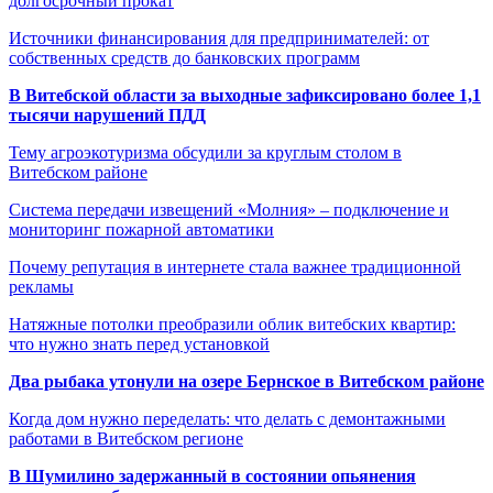
долгосрочный прокат
Источники финансирования для предпринимателей: от
собственных средств до банковских программ
В Витебской области за выходные зафиксировано более 1,1
тысячи нарушений ПДД
Тему агроэкотуризма обсудили за круглым столом в
Витебском районе
Система передачи извещений «Молния» – подключение и
мониторинг пожарной автоматики
Почему репутация в интернете стала важнее традиционной
рекламы
Натяжные потолки преобразили облик витебских квартир:
что нужно знать перед установкой
Два рыбака утонули на озере Бернское в Витебском районе
Когда дом нужно переделать: что делать с демонтажными
работами в Витебском регионе
В Шумилино задержанный в состоянии опьянения