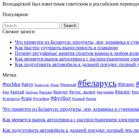
Володарский был известным советским и российским переводч
Популярное
Свежие записи
Что привезти из Беларуси: продукты, лен, керамика и су
Как быстро улучшить выносливость в плавании
Почему регулярные занятия спортом важны в любом возр
Как меняется рынок автосервиса с распространением эле
Как подготовить автомобиль к дальней поездке: полный 
Метки
#беларусь
#tochka
#авто
#бизнес
#алкоголь
#банк
#батискаф
#налог
#китай
#кредит
#курс_валют
#ип
#не
#кража
#медицина
#кобрин
#футбол
#сша
#сигарета
#телефон
#цена
#хоккей
Что привезти из Беларуси: продукты, лен, керамика и сувенир
Как меняется рынок автосервиса с распространением электриче
Как подготовить автомобиль к дальней поездке: полный чек-ли