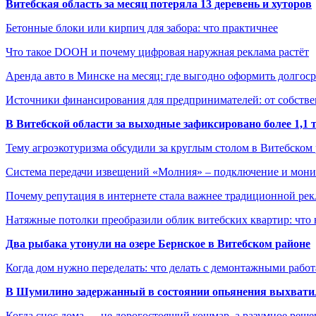
Витебская область за месяц потеряла 13 деревень и хуторов
Бетонные блоки или кирпич для забора: что практичнее
Что такое DOOH и почему цифровая наружная реклама растёт
Аренда авто в Минске на месяц: где выгодно оформить долгос
Источники финансирования для предпринимателей: от собстве
В Витебской области за выходные зафиксировано более 1,
Тему агроэкотуризма обсудили за круглым столом в Витебском
Система передачи извещений «Молния» – подключение и мон
Почему репутация в интернете стала важнее традиционной ре
Натяжные потолки преобразили облик витебских квартир: что 
Два рыбака утонули на озере Бернское в Витебском районе
Когда дом нужно переделать: что делать с демонтажными рабо
В Шумилино задержанный в состоянии опьянения выхватил
Когда снос дома — не дорогостоящий кошмар, а разумное реше