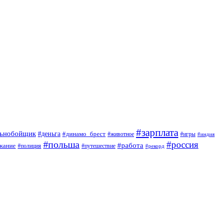
#зарплата
льнобойщик
#деньга
#динамо_брест
#животное
#игры
#индия
#польша
#россия
#работа
жание
#полиция
#путешествие
#рекорд