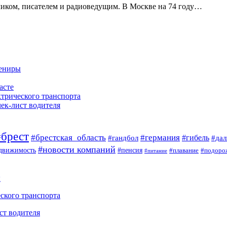
иком, писателем и радиоведущим. В Москве на 74 году…
вениры
асте
ктрического транспорта
чек-лист водителя
#брест
#брестская_область
#германия
#гандбол
#гибель
#да
#новости компаний
#пенсия
движимость
#плавание
#подоро
#питание
ы
ского транспорта
ст водителя