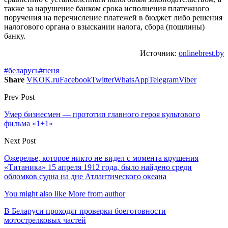
также за нарушение банком срока исполнения платежного
поручения на перечисление платежей в бюджет либо решения
налогового органа о взыскании налога, сбора (пошлины)
банку.
Источник:
onlinebrest.by
#беларусь
#пеня
Share
VK
OK.ru
Facebook
Twitter
WhatsApp
Telegram
Viber
Prev Post
Умер бизнесмен — прототип главного героя культового
фильма «1+1»
Next Post
Ожерелье, которое никто не видел с момента крушения
«Титаника» 15 апреля 1912 года, было найдено среди
обломков судна на дне Атлантического океана
You might also like
More from author
В Беларуси проходят проверки боеготовности
мотострелковых частей