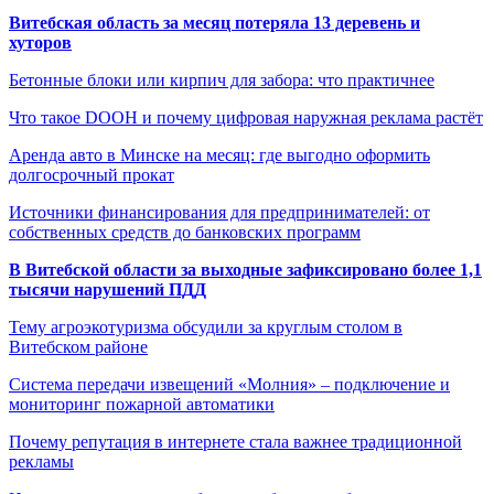
Витебская область за месяц потеряла 13 деревень и
хуторов
Бетонные блоки или кирпич для забора: что практичнее
Что такое DOOH и почему цифровая наружная реклама растёт
Аренда авто в Минске на месяц: где выгодно оформить
долгосрочный прокат
Источники финансирования для предпринимателей: от
собственных средств до банковских программ
В Витебской области за выходные зафиксировано более 1,1
тысячи нарушений ПДД
Тему агроэкотуризма обсудили за круглым столом в
Витебском районе
Система передачи извещений «Молния» – подключение и
мониторинг пожарной автоматики
Почему репутация в интернете стала важнее традиционной
рекламы