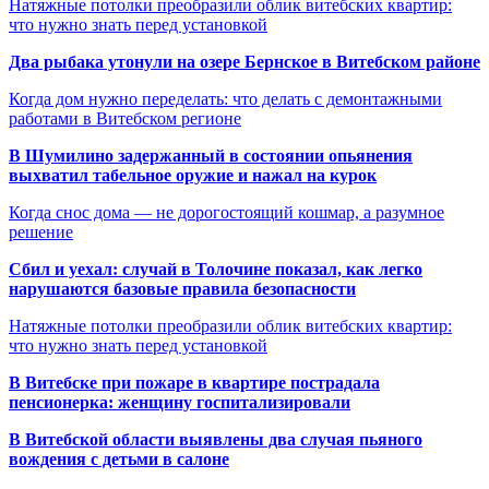
Натяжные потолки преобразили облик витебских квартир:
что нужно знать перед установкой
Два рыбака утонули на озере Бернское в Витебском районе
Когда дом нужно переделать: что делать с демонтажными
работами в Витебском регионе
В Шумилино задержанный в состоянии опьянения
выхватил табельное оружие и нажал на курок
Когда снос дома — не дорогостоящий кошмар, а разумное
решение
Сбил и уехал: случай в Толочине показал, как легко
нарушаются базовые правила безопасности
Натяжные потолки преобразили облик витебских квартир:
что нужно знать перед установкой
В Витебске при пожаре в квартире пострадала
пенсионерка: женщину госпитализировали
В Витебской области выявлены два случая пьяного
вождения с детьми в салоне