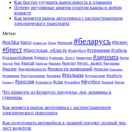
Как быстро улучшить выносливость в плавании
Почему регулярные занятия спортом важны в любом
возрасте
Как меняется рынок автосервиса с распространением
электрического транспорта
Метки
#беларусь
#tochka
#авто
#бизнес
#алкоголь
#банк
#батискаф
#брест
#брестская_область
#германия
#гандбол
#гибель
#зарплата
#дальнобойщик
#деньга
#динамо_брест
#животное
#игры
#китай
#кредит
#курс_валют
#ип
#кража
#медицина
#индия
#кобрин
#новости компаний
#налог
#пенсия
#недвижимость
#питание
#польша
#работа
#плавание
#подорожание
#полиция
#путешествие
#россия
#футбол
#сша
#сигарета
#телефон
#цена
#рекорд
#хоккей
Что привезти из Беларуси: продукты, лен, керамика и
сувениры
Как меняется рынок автосервиса с распространением
электрического транспорта
Как подготовить автомобиль к дальней поездке: полный чек-
лист водителя