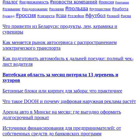
#новости компаний
#налог
#пенсия
#недвижимость
#питание
#польша
#работа
#плавание
#подорожание
#полиция
#путешествие
#россия
#футбол
#сша
#сигарета
#телефон
#цена
#рекорд
#хоккей
Что привезти из Беларуси: продукты, лен, керамика и
сувениры
Как меняется рынок автосервиса с распространением
электрического транспорта
Как подготовить автомобиль к дальней поездке: полный чек-
лист водителя
Витебская область за месяц потеряла 13 деревень и
хуторов
Бетонные блоки или кирпич для забора: что практичнее
Что такое DOOH и почему цифровая наружная реклама растёт
Аренда авто в Минске на месяц: где выгодно оформить
долгосрочный прокат
Источники финансирования для предпринимателей: от
собственных средств до банковских программ