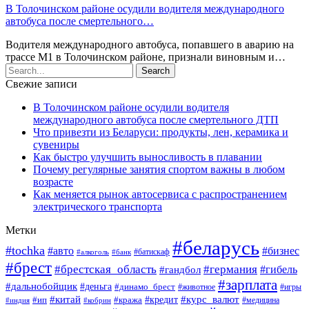
В Толочинском районе осудили водителя международного
автобуса после смертельного…
Водителя международного автобуса, попавшего в аварию на
трассе М1 в Толочинском районе, признали виновным и…
Свежие записи
В Толочинском районе осудили водителя
международного автобуса после смертельного ДТП
Что привезти из Беларуси: продукты, лен, керамика и
сувениры
Как быстро улучшить выносливость в плавании
Почему регулярные занятия спортом важны в любом
возрасте
Как меняется рынок автосервиса с распространением
электрического транспорта
Метки
#беларусь
#tochka
#авто
#бизнес
#алкоголь
#банк
#батискаф
#брест
#брестская_область
#германия
#гандбол
#гибель
#зарплата
#дальнобойщик
#деньга
#динамо_брест
#животное
#игры
#китай
#кредит
#курс_валют
#ип
#кража
#медицина
#индия
#кобрин