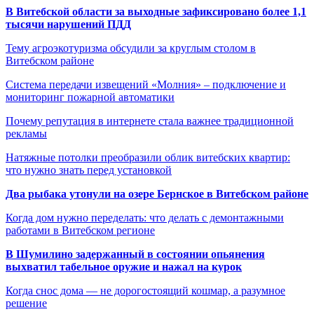
В Витебской области за выходные зафиксировано более 1,1
тысячи нарушений ПДД
Тему агроэкотуризма обсудили за круглым столом в
Витебском районе
Система передачи извещений «Молния» – подключение и
мониторинг пожарной автоматики
Почему репутация в интернете стала важнее традиционной
рекламы
Натяжные потолки преобразили облик витебских квартир:
что нужно знать перед установкой
Два рыбака утонули на озере Бернское в Витебском районе
Когда дом нужно переделать: что делать с демонтажными
работами в Витебском регионе
В Шумилино задержанный в состоянии опьянения
выхватил табельное оружие и нажал на курок
Когда снос дома — не дорогостоящий кошмар, а разумное
решение