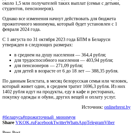
около 1,5 млн получателей таких выплат (семьи с детьми,
студентов, пенсионеров).
Однако все изменения начнут действовать для бюджета
прожиточного минимума, который будет установлен с 1
февраля 2024 года.
С 1 августа по 31 октября 2023 года БПМ в Беларуси
утвержден в следующих размерах:
в среднем на душу населения — 364,4 рубля;
для трудоспособного населения — 403,94 рубля;
для пенсионеров — 271,09 рубля;
для детей в возрасте от 6 до 18 лет — 388,35 рубля.
По данным Белстата, в месяц белорусская семья или человек,
который живет один, в среднем тратит 1696,3 рубля. Из них
1402 рубля идут на продукты, еду в кафе и ресторанах,
покупку одежды и обуви, других вещей и оплату услуг.
Источник:
onlinebrest.by
#беларусь
#прожиточный_минимум
Share
VK
OK.ru
Facebook
Twitter
WhatsApp
Telegram
Viber
Prev Post