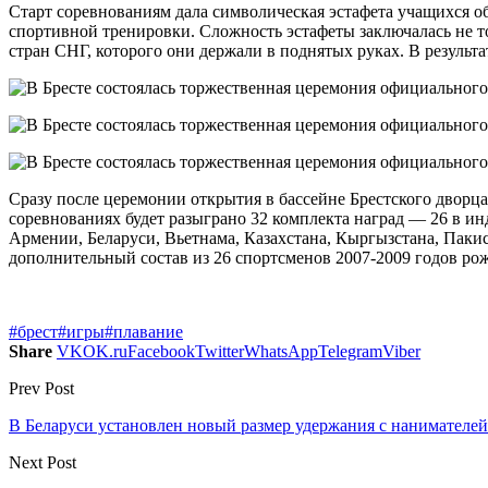
Старт соревнованиям дала символическая эстафета учащихся о
спортивной тренировки. Сложность эстафеты заключалась не т
стран СНГ, которого они держали в поднятых руках. В результ
Сразу после церемонии открытия в бассейне Брестского дворц
соревнованиях будет разыграно 32 комплекта наград — 26 в и
Армении, Беларуси, Вьетнама, Казахстана, Кыргызстана, Пакис
дополнительный состав из 26 спортсменов 2007-2009 годов ро
#брест
#игры
#плавание
Share
VK
OK.ru
Facebook
Twitter
WhatsApp
Telegram
Viber
Prev Post
В Беларуси установлен новый размер удержания с нанимателей
Next Post