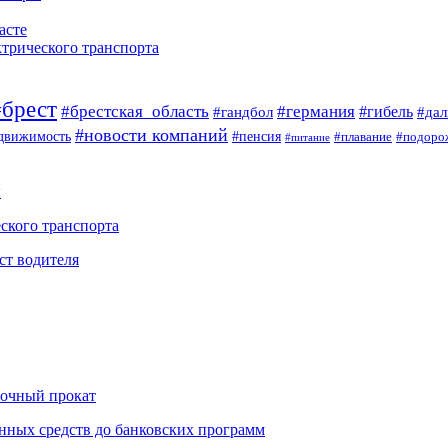
асте
ктрического транспорта
#брест
#брестская_область
#германия
#гандбол
#гибель
#да
#новости компаний
#пенсия
движимость
#плавание
#подоро
#питание
ы
ского транспорта
ст водителя
рочный прокат
нных средств до банковских программ