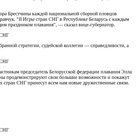
атора Брестчины каждой национальной сборной пловцов
Кравчук. "II Игры стран СНГ в Республике Беларусь с каждым
щим праздником плавания", — сказал вице-губернатор.
ранной стратегии, судейской коллегии — справедливости, а
астникам председатель Белорусской федерации плавания Элла
мены продемонстрируют свои большие возможности и покажут
рах стран СНГ принесут всем нам новые дружественные связи.