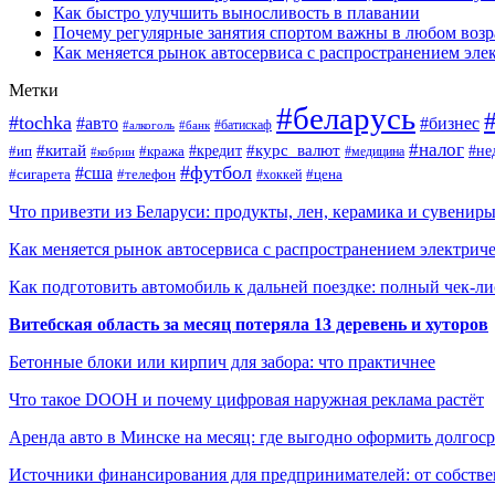
Как быстро улучшить выносливость в плавании
Почему регулярные занятия спортом важны в любом возр
Как меняется рынок автосервиса с распространением эле
Метки
#беларусь
#tochka
#авто
#бизнес
#алкоголь
#банк
#батискаф
#налог
#китай
#кредит
#курс_валют
#ип
#не
#кража
#медицина
#кобрин
#футбол
#сша
#сигарета
#телефон
#цена
#хоккей
Что привезти из Беларуси: продукты, лен, керамика и сувенир
Как меняется рынок автосервиса с распространением электриче
Как подготовить автомобиль к дальней поездке: полный чек-ли
Витебская область за месяц потеряла 13 деревень и хуторов
Бетонные блоки или кирпич для забора: что практичнее
Что такое DOOH и почему цифровая наружная реклама растёт
Аренда авто в Минске на месяц: где выгодно оформить долгос
Источники финансирования для предпринимателей: от собстве