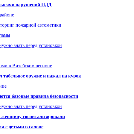
1 тысячи нарушений ПДД
 районе
иторинг пожарной автоматики
кламы
нужно знать перед установкой
тами в Витебском регионе
 табельное оружие и нажал на курок
ние
аются базовые правила безопасности
нужно знать перед установкой
а: женщину госпитализировали
я с детьми в салоне