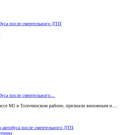
буса после смертельного ДТП
ы
буса после смертельного…
рассе М1 в Толочинском районе, признали виновным и…
 автобуса после смертельного ДТП
вениры