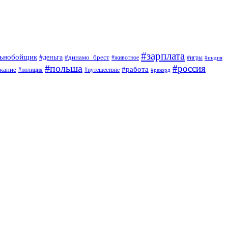
#зарплата
льнобойщик
#деньга
#динамо_брест
#животное
#игры
#индия
#польша
#россия
#работа
жание
#полиция
#путешествие
#рекорд