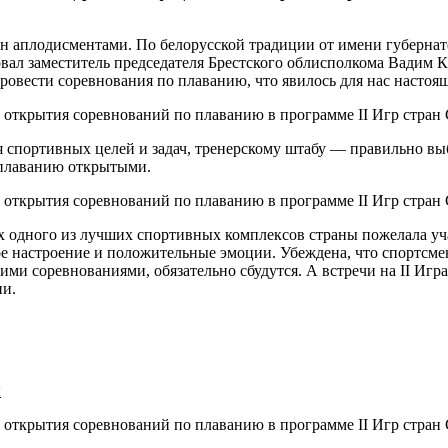
ран аплодисментами. По белорусской традиции от имени губерн
овал заместитель председателя Брестского облисполкома Вадим 
ровести соревнования по плаванию, что явилось для нас настоя
 спортивных целей и задач, тренерскому штабу — правильно выб
 плаванию открытыми.
х одного из лучших спортивных комплексов страны пожелала уч
ное настроение и положительные эмоции. Убеждена, что спортс
тими соревнованиями, обязательно сбудутся. А встречи на II Иг
ии.
ы