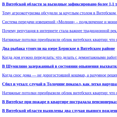
В Витебской области за выходные зафиксировано более 1,
Тему агроэкотуризма обсудили за круглым столом в Витебском
Система передачи извещений «Молния» – подключение и мон
Почему репутация в интернете стала важнее традиционной ре
Натяжные потолки преобразили облик витебских квартир: что 
Два рыбака утонули на озере Бернское в Витебском районе
Когда дом нужно переделать: что делать с демонтажными рабо
В Шумилино задержанный в состоянии опьянения выхватил
Когда снос дома — не дорогостоящий кошмар, а разумное реше
Сбил и уехал: случай в Толочине показал, как легко наруш
Натяжные потолки преобразили облик витебских квартир: что 
В Витебске при пожаре в квартире пострадала пенсионерк
В Витебской области выявлены два случая пьяного вождени