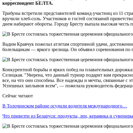
корреспондент БЕЛТА.
Трибуны встретили представителей команд-участниц из 11 ст
вручили хлеб-соль. Участников и гостей состязаний приветств
днем набирают обороты. Городу Бресту выпала высокая честь п
Вадим Кравчук пожелал атлетам спортивной удачи, достижения
болельщикам — яркого зрелища. Он объявил соревнования по
Конкурентной борьбы и ярких побед на плавательных дорожка
Селицкая. "Уверена, что данный турнир подарит вам прекрас
все, на что они способны. Все надежды и мечты, связанные с э
Успешных заплывов всем", — пожелала руководитель федерац
Сейчас читают
В Толочинском районе осудили водителя международного…
Что привезти из Беларуси: продукты, лен, керамика и сувенир