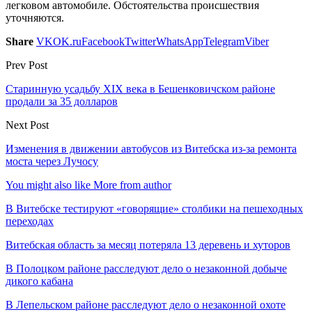
легковом автомобиле. Обстоятельства происшествия
уточняются.
Share
VK
OK.ru
Facebook
Twitter
WhatsApp
Telegram
Viber
Prev Post
Старинную усадьбу XIX века в Бешенковичском районе
продали за 35 долларов
Next Post
Изменения в движении автобусов из Витебска из-за ремонта
моста через Лучосу
You might also like
More from author
В Витебске тестируют «говорящие» столбики на пешеходных
переходах
Витебская область за месяц потеряла 13 деревень и хуторов
В Полоцком районе расследуют дело о незаконной добыче
дикого кабана
В Лепельском районе расследуют дело о незаконной охоте