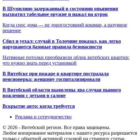
В Шумилино задержанный в состоянии опьянения
выхватил табельное оружие и нажал на курок
Когда снос дома — не дорогостоящий кошмар, а разумное
решение
Сбил и уехал: случай в Толочине показал, как легко
нарушаются базовые правила безопасности
Натяжные потолки преобразили облик витебских квартир:
что нужно знать перед установкой
В Витебске при пожаре в квартире пострадала
пенсионерка: женщину госпитализировали
В Витебской области выявлены два случая пьяного
вождения с детьми в салоне
Вскрытие авто: когда требуется
Реклама и сотрудничество
© 2026 - Витебский регион. Все права защищены.
Любое копирование материалов с нашего ресурса разрешается
только с обратной активной ссылкой на страницу статьи.