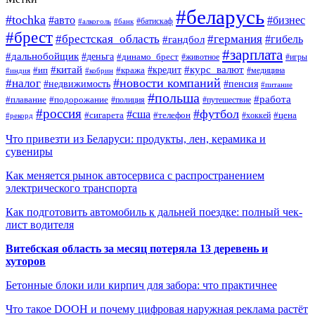
#беларусь
#tochka
#авто
#бизнес
#алкоголь
#банк
#батискаф
#брест
#брестская_область
#германия
#гандбол
#гибель
#зарплата
#дальнобойщик
#деньга
#динамо_брест
#животное
#игры
#китай
#кредит
#курс_валют
#ип
#кража
#медицина
#индия
#кобрин
#новости компаний
#налог
#пенсия
#недвижимость
#питание
#польша
#работа
#плавание
#подорожание
#полиция
#путешествие
#россия
#футбол
#сша
#сигарета
#телефон
#цена
#рекорд
#хоккей
Что привезти из Беларуси: продукты, лен, керамика и
сувениры
Как меняется рынок автосервиса с распространением
электрического транспорта
Как подготовить автомобиль к дальней поездке: полный чек-
лист водителя
Витебская область за месяц потеряла 13 деревень и
хуторов
Бетонные блоки или кирпич для забора: что практичнее
Что такое DOOH и почему цифровая наружная реклама растёт