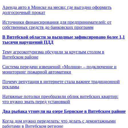
Аренда авто в Минске на месяц: где выгодно оформить
долгосрочный прокат
Источники финансирования для предпринимателей: от
собственных средств до банковских программ
В Витебской области за выходные зафиксировано более 1,1
тысячи нарушений ПДД
Тему агроэкотуризма обсудили за круглым столом в
Витебском районе
Система передачи извещений «Молния» – подключение и
мониторинг пожарной автоматики
Почему репутация в интернете стала важнее традиционной
рекламы
Натяжные потолки преобразили облик витебских квартир:
что нужно знать перед установкой
Два рыбака утонули на озере Бернское в Витебском районе
Когда дом нужно переделать: что делать с демонтажными
работами в Витебском регионе