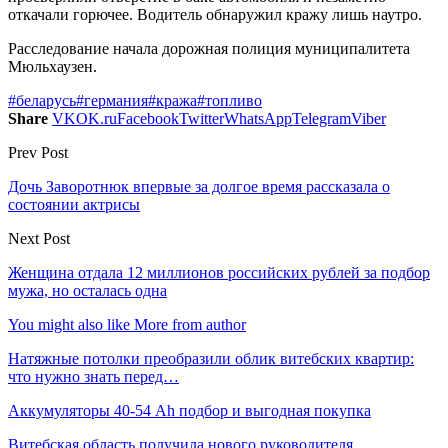
откачали горючее. Водитель обнаружил кражу лишь наутро.
Расследование начала дорожная полиция муниципалитета
Мюльхаузен.
#беларусь
#германия
#кража
#топливо
Share
VK
OK.ru
Facebook
Twitter
WhatsApp
Telegram
Viber
Prev Post
Дочь Заворотнюк впервые за долгое время рассказала о
состоянии актрисы
Next Post
Женщина отдала 12 миллионов российских рублей за подбор
мужа, но осталась одна
You might also like
More from author
Натяжные потолки преобразили облик витебских квартир:
что нужно знать перед…
Аккумуляторы 40-54 Ah подбор и выгодная покупка
Витебская область получила нового руководителя