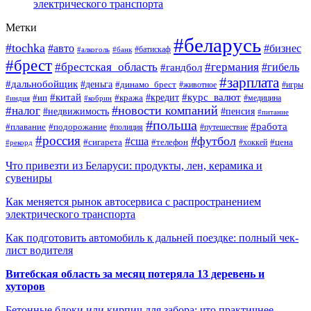
электрического транспорта
Метки
#беларусь
#tochka
#авто
#бизнес
#алкоголь
#банк
#батискаф
#брест
#брестская_область
#германия
#гандбол
#гибель
#зарплата
#дальнобойщик
#деньга
#динамо_брест
#животное
#игры
#китай
#кредит
#курс_валют
#ип
#кража
#медицина
#индия
#кобрин
#новости компаний
#налог
#пенсия
#недвижимость
#питание
#польша
#работа
#плавание
#подорожание
#полиция
#путешествие
#россия
#футбол
#сша
#сигарета
#телефон
#цена
#рекорд
#хоккей
Что привезти из Беларуси: продукты, лен, керамика и
сувениры
Как меняется рынок автосервиса с распространением
электрического транспорта
Как подготовить автомобиль к дальней поездке: полный чек-
лист водителя
Витебская область за месяц потеряла 13 деревень и
хуторов
Бетонные блоки или кирпич для забора: что практичнее