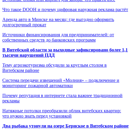
Что такое DOOH и почему цифровая наружная реклама растёт
Аренда авто в Минске на месяц: где выгодно оформить
долгосрочный прокат
Источники финансирования для предпринимателей: от
собственных средств до банковских программ
В Витебской области за выходные зафиксировано более 1,1
тысячи нарушений ПДД
Тему агроэкотуризма обсудили за круглым столом в
Витебском районе
Система передачи извещений «Молния» – подключение и
мониторинг пожарной автоматики
Почему репутация в интернете стала важнее традиционной
рекламы
Натяжные потолки преобразили облик витебских квартир:
что нужно знать перед установкой
Два рыбака утонули на озере Бернское в Витебском районе