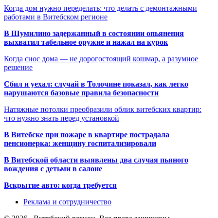
Когда дом нужно переделать: что делать с демонтажными
работами в Витебском регионе
В Шумилино задержанный в состоянии опьянения
выхватил табельное оружие и нажал на курок
Когда снос дома — не дорогостоящий кошмар, а разумное
решение
Сбил и уехал: случай в Толочине показал, как легко
нарушаются базовые правила безопасности
Натяжные потолки преобразили облик витебских квартир:
что нужно знать перед установкой
В Витебске при пожаре в квартире пострадала
пенсионерка: женщину госпитализировали
В Витебской области выявлены два случая пьяного
вождения с детьми в салоне
Вскрытие авто: когда требуется
Реклама и сотрудничество