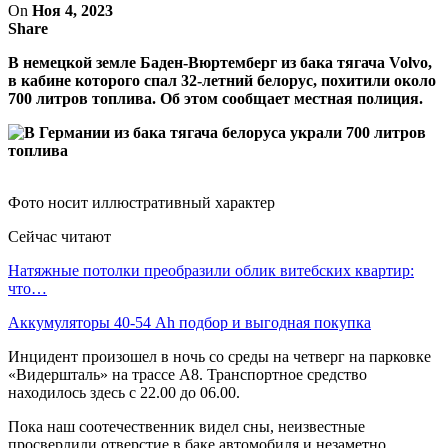
On
Ноя 4, 2023
Share
В немецкой земле Баден-Вюртемберг из бака тягача Volvo,
в кабине которого спал 32-летний белорус, похитили около
700 литров топлива. Об этом сообщает местная полиция.
Фото носит иллюстративный характер
Сейчас читают
Натяжные потолки преобразили облик витебских квартир:
что…
Аккумуляторы 40-54 Ah подбор и выгодная покупка
Инцидент произошел в ночь со среды на четверг на парковке
«Видершталь» на трассе А8. Транспортное средство
находилось здесь с 22.00 до 06.00.
Пока наш соотечественник видел сны, неизвестные
просверлили отверстие в баке автомобиля и незаметно