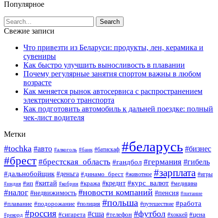
Популярное
Свежие записи
Что привезти из Беларуси: продукты, лен, керамика и
сувениры
Как быстро улучшить выносливость в плавании
Почему регулярные занятия спортом важны в любом
возрасте
Как меняется рынок автосервиса с распространением
электрического транспорта
Как подготовить автомобиль к дальней поездке: полный
чек-лист водителя
Метки
#беларусь
#tochka
#авто
#бизнес
#алкоголь
#банк
#батискаф
#брест
#брестская_область
#германия
#гандбол
#гибель
#зарплата
#дальнобойщик
#деньга
#динамо_брест
#животное
#игры
#китай
#кредит
#курс_валют
#ип
#кража
#медицина
#индия
#кобрин
#новости компаний
#налог
#пенсия
#недвижимость
#питание
#польша
#работа
#плавание
#подорожание
#полиция
#путешествие
#россия
#футбол
#сша
#сигарета
#телефон
#цена
#рекорд
#хоккей