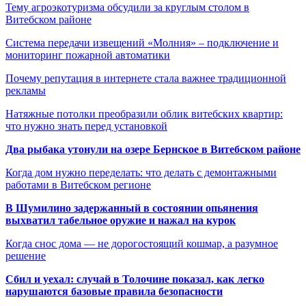
Тему агроэкотуризма обсудили за круглым столом в
Витебском районе
Система передачи извещений «Молния» – подключение и
мониторинг пожарной автоматики
Почему репутация в интернете стала важнее традиционной
рекламы
Натяжные потолки преобразили облик витебских квартир:
что нужно знать перед установкой
Два рыбака утонули на озере Бернское в Витебском районе
Когда дом нужно переделать: что делать с демонтажными
работами в Витебском регионе
В Шумилино задержанный в состоянии опьянения
выхватил табельное оружие и нажал на курок
Когда снос дома — не дорогостоящий кошмар, а разумное
решение
Сбил и уехал: случай в Толочине показал, как легко
нарушаются базовые правила безопасности