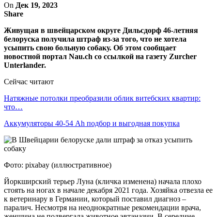
On
Дек 19, 2023
Share
Живущая в швейцарском округе Дильсдорф 46-летняя
белоруска получила штраф из-за того, что не хотела
усыпить свою больную собаку. Об этом сообщает
новостной портал Nau.ch со ссылкой на газету Zurcher
Unterlander.
Сейчас читают
Натяжные потолки преобразили облик витебских квартир:
что…
Аккумуляторы 40-54 Ah подбор и выгодная покупка
Фото: pixabay (иллюстративное)
Йоркширский терьер Луна (кличка изменена) начала плохо
стоять на ногах в начале декабря 2021 года. Хозяйка отвезла ее
к ветеринару в Германии, который поставил диагноз –
паралич. Несмотря на неоднократные рекомендации врача,
женщина не подвергала животное эвтаназии. В середине