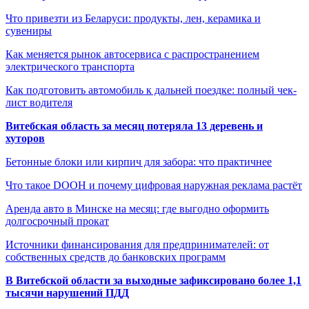
Что привезти из Беларуси: продукты, лен, керамика и
сувениры
Как меняется рынок автосервиса с распространением
электрического транспорта
Как подготовить автомобиль к дальней поездке: полный чек-
лист водителя
Витебская область за месяц потеряла 13 деревень и
хуторов
Бетонные блоки или кирпич для забора: что практичнее
Что такое DOOH и почему цифровая наружная реклама растёт
Аренда авто в Минске на месяц: где выгодно оформить
долгосрочный прокат
Источники финансирования для предпринимателей: от
собственных средств до банковских программ
В Витебской области за выходные зафиксировано более 1,1
тысячи нарушений ПДД