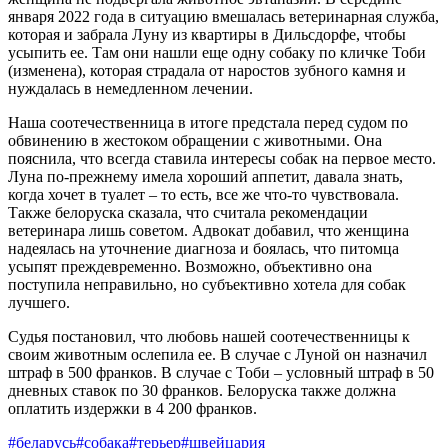
января 2022 года в ситуацию вмешалась ветеринарная служба,
которая и забрала Луну из квартиры в Дильсдорфе, чтобы
усыпить ее. Там они нашли еще одну собаку по кличке Тоби
(изменена), которая страдала от наростов зубного камня и
нуждалась в немедленном лечении.
Наша соотечественница в итоге предстала перед судом по
обвинению в жестоком обращении с животными. Она
пояснила, что всегда ставила интересы собак на первое место.
Луна по-прежнему имела хороший аппетит, давала знать,
когда хочет в туалет – то есть, все же что-то чувствовала.
Также белоруска сказала, что считала рекомендации
ветеринара лишь советом. Адвокат добавил, что женщина
надеялась на уточнение диагноза и боялась, что питомца
усыпят преждевременно. Возможно, объективно она
поступила неправильно, но субъективно хотела для собак
лучшего.
Судья постановил, что любовь нашей соотечественницы к
своим животным ослепила ее. В случае с Луной он назначил
штраф в 500 франков. В случае с Тоби – условный штраф в 50
дневных ставок по 30 франков. Белоруска также должна
оплатить издержки в 4 200 франков.
#беларусь
#собака
#терьер
#швейцария