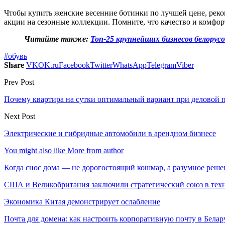
Чтобы купить женские весенние ботинки по лучшей цене, рек
акции на сезонные коллекции. Помните, что качество и комфо
Читайте также:
Топ-25 крупнейших бизнесов белорусов
#обувь
Share
VK
OK.ru
Facebook
Twitter
WhatsApp
Telegram
Viber
Prev Post
Почему квартира на сутки оптимальный вариант при деловой 
Next Post
Электрические и гибридные автомобили в арендном бизнесе
You might also like
More from author
Когда снос дома — не дорогостоящий кошмар, а разумное реше
США и Великобритания заключили стратегический союз в техн
Экономика Китая демонстрирует ослабление
Почта для домена: как настроить корпоративную почту в Белар