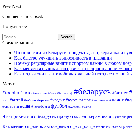
Prev
Next
Comments are closed.
Популярное
Свежие записи
Что привезти из Беларуси: продукты, лен, керамика и су
Как быстро улучшить выносливость в плавании
Почему регулярные занятия спортом важны в любом возр
Как меняется рынок автосервиса с распространением эле
Как подготовить автомобиль к дальней поездке: полный 
Метки
#беларусь
#tochka
#авто
#бизнес
#алкоголь
#банк
#батискаф
#налог
#китай
#кредит
#курс_валют
#ип
#не
#кража
#медицина
#кобрин
#футбол
#сша
#сигарета
#телефон
#цена
#хоккей
Что привезти из Беларуси: продукты, лен, керамика и сувенир
Как меняется рынок автосервиса с распространением электриче