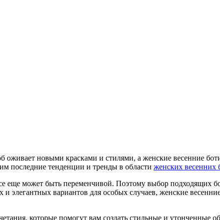
б оживает новыми красками и стилями, а женские весенние бот
дим последние тенденции и тренды в области
женских весенних 
 все еще может быть переменчивой. Поэтому выбор подходящих б
х и элегантных вариантов для особых случаев, женские весенни
етания, которые помогут вам создать стильные и утонченные обр