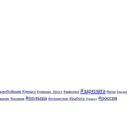
#зарплата
льнобойщик
#деньга
#динамо_брест
#животное
#игры
#индия
#польша
#россия
#работа
жание
#полиция
#путешествие
#рекорд