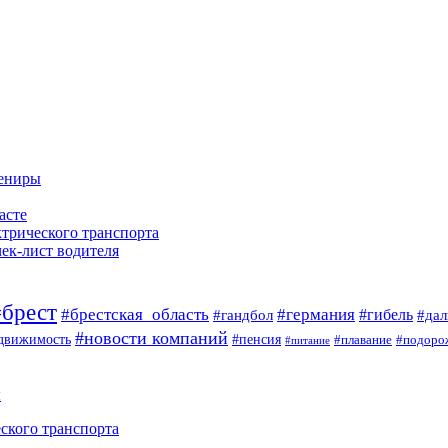
вениры
асте
ктрического транспорта
чек-лист водителя
#брест
#брестская_область
#германия
#гандбол
#гибель
#да
#новости компаний
#пенсия
движимость
#плавание
#подоро
#питание
ы
ского транспорта