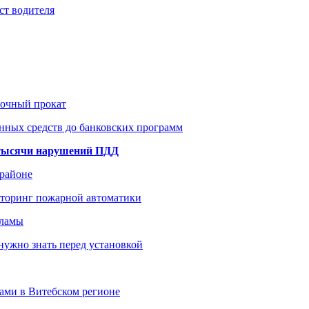
ст водителя
рочный прокат
нных средств до банковских программ
1 тысячи нарушений ПДД
 районе
иторинг пожарной автоматики
кламы
нужно знать перед установкой
тами в Витебском регионе