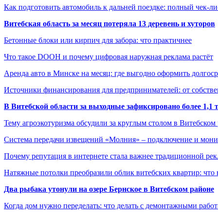
Как подготовить автомобиль к дальней поездке: полный чек-ли
Витебская область за месяц потеряла 13 деревень и хуторов
Бетонные блоки или кирпич для забора: что практичнее
Что такое DOOH и почему цифровая наружная реклама растёт
Аренда авто в Минске на месяц: где выгодно оформить долгос
Источники финансирования для предпринимателей: от собстве
В Витебской области за выходные зафиксировано более 1,
Тему агроэкотуризма обсудили за круглым столом в Витебском
Система передачи извещений «Молния» – подключение и мон
Почему репутация в интернете стала важнее традиционной ре
Натяжные потолки преобразили облик витебских квартир: что 
Два рыбака утонули на озере Бернское в Витебском районе
Когда дом нужно переделать: что делать с демонтажными рабо