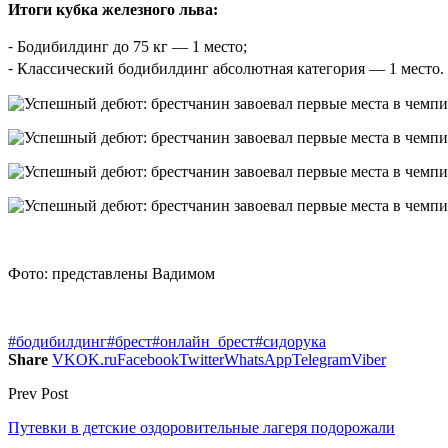
Итоги кубка железного льва:
⁃ Бодибилдинг до 75 кг — 1 место;
⁃ Классический бодибилдинг абсолютная категория — 1 место.
Фото: представлены Вадимом
#бодибилдинг
#брест
#онлайн_брест
#сидорука
Share
VK
OK.ru
Facebook
Twitter
WhatsApp
Telegram
Viber
Prev Post
Путевки в детские оздоровительные лагеря подорожали