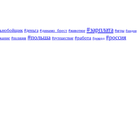
#зарплата
льнобойщик
#деньга
#динамо_брест
#животное
#игры
#индия
#польша
#россия
#работа
жание
#полиция
#путешествие
#рекорд