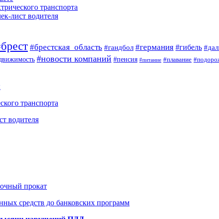
ктрического транспорта
чек-лист водителя
#брест
#брестская_область
#германия
#гандбол
#гибель
#да
#новости компаний
#пенсия
движимость
#плавание
#подоро
#питание
ы
ского транспорта
ст водителя
рочный прокат
нных средств до банковских программ