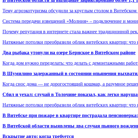
В Витебской области за выходные зафиксировано более 1,
Тему агроэкотуризма обсудили за круглым столом в Витебском
Система передачи извещений «Молния» – подключение и мон
Почему репутация в интернете стала важнее традиционной ре
Натяжные потолки преобразили облик витебских квартир: что 
Два рыбака утонули на озере Бернское в Витебском районе
Когда дом нужно переделать: что делать с демонтажными рабо
В Шумилино задержанный в состоянии опьянения выхватил
Когда снос дома — не дорогостоящий кошмар, а разумное реше
Сбил и уехал: случай в Толочине показал, как легко наруш
Натяжные потолки преобразили облик витебских квартир: что 
В Витебске при пожаре в квартире пострадала пенсионерк
В Витебской области выявлены два случая пьяного вождени
Вскрытие авто: когда требуется