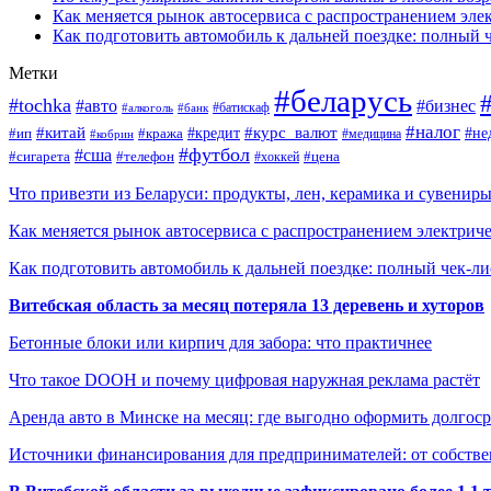
Как меняется рынок автосервиса с распространением эле
Как подготовить автомобиль к дальней поездке: полный 
Метки
#беларусь
#tochka
#авто
#бизнес
#алкоголь
#банк
#батискаф
#налог
#китай
#кредит
#курс_валют
#ип
#не
#кража
#медицина
#кобрин
#футбол
#сша
#сигарета
#телефон
#цена
#хоккей
Что привезти из Беларуси: продукты, лен, керамика и сувенир
Как меняется рынок автосервиса с распространением электриче
Как подготовить автомобиль к дальней поездке: полный чек-ли
Витебская область за месяц потеряла 13 деревень и хуторов
Бетонные блоки или кирпич для забора: что практичнее
Что такое DOOH и почему цифровая наружная реклама растёт
Аренда авто в Минске на месяц: где выгодно оформить долгос
Источники финансирования для предпринимателей: от собстве