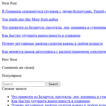
Next Post
В Германии опрокинулcя грузовик с двумя белорусами. Ущерб 
You might also like
More from author
Что привезти из Беларуси: продукты, лен, керамика и сувенир
Как быстро улучшить выносливость в плавании
Почему регулярные занятия спортом важны в любом возрасте
Как меняется рынок автосервиса с распространением электриче
Prev
Next
Comments are closed.
Популярное
Свежие записи
Что привезти из Беларуси: продукты, лен, керамика и су
Как быстро улучшить выносливость в плавании
Почему регулярные занятия спортом важны в любом возр