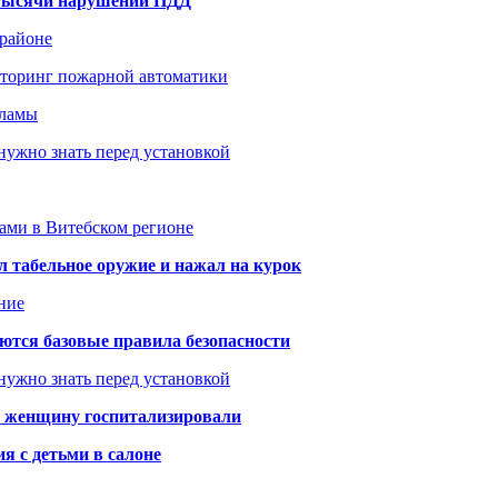
1 тысячи нарушений ПДД
 районе
иторинг пожарной автоматики
кламы
нужно знать перед установкой
тами в Витебском регионе
 табельное оружие и нажал на курок
ние
аются базовые правила безопасности
нужно знать перед установкой
а: женщину госпитализировали
я с детьми в салоне