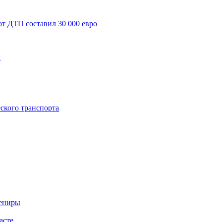
от ДТП составил 30 000 евро
ы
ского транспорта
вениры
асте