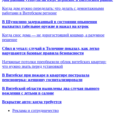
Когда дом нужно переделать: что делать с демонтажными
работами в Витебском регионе
В Шумилино задержанный в состоянии опьянения
выхватил табельное оружие и нажал на курок
Когда снос дома — не дорогостоящий кошмар, а разумное
решение
Сбил и уехал: случай в Толочине показал, как легко
нарушаются базовые правила безопасности
Натяжные потолки преобразили облик витебских квартир:
что нужно знать перед установкой
В Витебске при пожаре в квартире пострадала
пенсионерка: женщину госпитализировали
В Витебской области выявлены два случая пьяного
вождения с детьми в салоне
Вскрытие авто: когда требуется
Реклама и сотрудничество