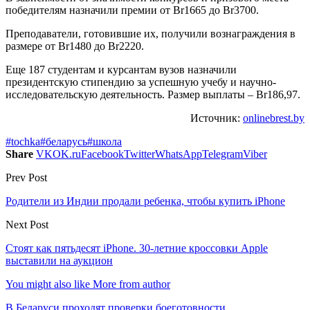
победителям назначили премии от Br1665 до Br3700.
Преподаватели, готовившие их, получили вознаграждения в
размере от Br1480 до Br2220.
Еще 187 студентам и курсантам вузов назначили
президентскую стипендию за успешную учебу и научно-
исследовательскую деятельность. Размер выплаты – Br186,97.
Источник:
onlinebrest.by
#tochka
#беларусь
#школа
Share
VK
OK.ru
Facebook
Twitter
WhatsApp
Telegram
Viber
Prev Post
Родители из Индии продали ребенка, чтобы купить iPhone
Next Post
Стоят как пятьдесят iPhone. 30-летние кроссовки Apple
выставили на аукцион
You might also like
More from author
В Беларуси проходят проверки боеготовности