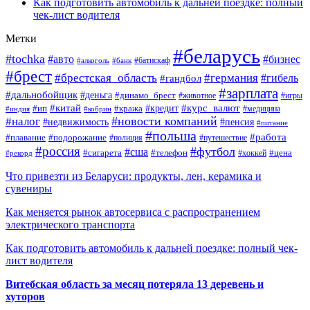
Как подготовить автомобиль к дальней поездке: полный
чек-лист водителя
Метки
#беларусь
#tochka
#авто
#бизнес
#алкоголь
#банк
#батискаф
#брест
#брестская_область
#германия
#гандбол
#гибель
#зарплата
#дальнобойщик
#деньга
#динамо_брест
#животное
#игры
#китай
#кредит
#курс_валют
#ип
#кража
#медицина
#индия
#кобрин
#новости компаний
#налог
#пенсия
#недвижимость
#питание
#польша
#работа
#плавание
#подорожание
#полиция
#путешествие
#россия
#футбол
#сша
#сигарета
#телефон
#цена
#рекорд
#хоккей
Что привезти из Беларуси: продукты, лен, керамика и
сувениры
Как меняется рынок автосервиса с распространением
электрического транспорта
Как подготовить автомобиль к дальней поездке: полный чек-
лист водителя
Витебская область за месяц потеряла 13 деревень и
хуторов