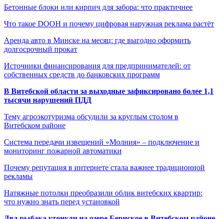
Бетонные блоки или кирпич для забора: что практичнее
Что такое DOOH и почему цифровая наружная реклама растёт
Аренда авто в Минске на месяц: где выгодно оформить
долгосрочный прокат
Источники финансирования для предпринимателей: от
собственных средств до банковских программ
В Витебской области за выходные зафиксировано более 1,1
тысячи нарушений ПДД
Тему агроэкотуризма обсудили за круглым столом в
Витебском районе
Система передачи извещений «Молния» – подключение и
мониторинг пожарной автоматики
Почему репутация в интернете стала важнее традиционной
рекламы
Натяжные потолки преобразили облик витебских квартир:
что нужно знать перед установкой
Два рыбака утонули на озере Бернское в Витебском районе