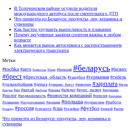
В Толочинском районе осудили водителя
международного автобуса после смертельного ДТП
Что привезти из Беларуси: продукты, лен, керамика и
сувениры
Как быстро улучшить выносливость в плавании
Почему регулярные занятия спортом важны в любом
возрасте
Как меняется рынок автосервиса с распространением
электрического транспорта
Метки
#беларусь
#tochka
#авто
#бизнес
#алкоголь
#банк
#батискаф
#брест
#брестская_область
#германия
#гандбол
#гибель
#зарплата
#дальнобойщик
#деньга
#динамо_брест
#животное
#игры
#китай
#кредит
#курс_валют
#ип
#кража
#медицина
#индия
#кобрин
#новости компаний
#налог
#пенсия
#недвижимость
#питание
#польша
#работа
#плавание
#подорожание
#полиция
#путешествие
#россия
#футбол
#сша
#сигарета
#телефон
#цена
#рекорд
#хоккей
Что привезти из Беларуси: продукты, лен, керамика и
сувениры