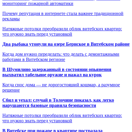
мониторинг пожарной автоматики
Почему репутация в интернете стала важнее традиционной
рекламы
Натяжные потолки преобразили облик витебских квартир:
что нужно знать перед установкой
Два рыбака утонули на озере Бернское в Витебском районе
Когда дом нужно переделать: что делать с демонтажными
работами в Витебском регионе
В Шумилино задержанный в состоянии опьянения
выхватил табельное оружие и нажал на курок
Когда снос дома — не дорогостоящий кошмар, а разумное
решение
Сбил и уехал: случай в Толочине показал, как легко
нарушаются базовые правила безопасности
Натяжные потолки преобразили облик витебских квартир:
что нужно знать перед установкой
В Витебске при пожаре в квартире пострадала