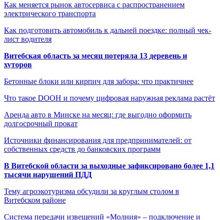
Как меняется рынок автосервиса с распространением
электрического транспорта
Как подготовить автомобиль к дальней поездке: полный чек-
лист водителя
Витебская область за месяц потеряла 13 деревень и
хуторов
Бетонные блоки или кирпич для забора: что практичнее
Что такое DOOH и почему цифровая наружная реклама растёт
Аренда авто в Минске на месяц: где выгодно оформить
долгосрочный прокат
Источники финансирования для предпринимателей: от
собственных средств до банковских программ
В Витебской области за выходные зафиксировано более 1,1
тысячи нарушений ПДД
Тему агроэкотуризма обсудили за круглым столом в
Витебском районе
Система передачи извещений «Молния» – подключение и