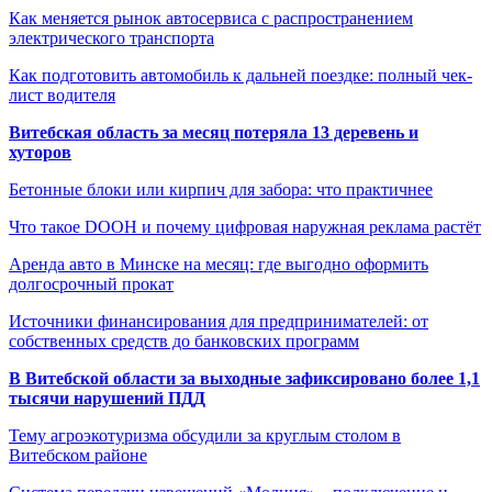
Как меняется рынок автосервиса с распространением
электрического транспорта
Как подготовить автомобиль к дальней поездке: полный чек-
лист водителя
Витебская область за месяц потеряла 13 деревень и
хуторов
Бетонные блоки или кирпич для забора: что практичнее
Что такое DOOH и почему цифровая наружная реклама растёт
Аренда авто в Минске на месяц: где выгодно оформить
долгосрочный прокат
Источники финансирования для предпринимателей: от
собственных средств до банковских программ
В Витебской области за выходные зафиксировано более 1,1
тысячи нарушений ПДД
Тему агроэкотуризма обсудили за круглым столом в
Витебском районе