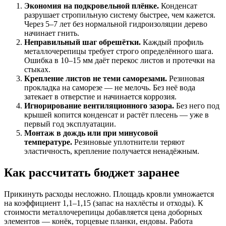
Экономия на подкровельной плёнке.
Конденсат
разрушает стропильную систему быстрее, чем кажется.
Через 5–7 лет без нормальной гидроизоляции дерево
начинает гнить.
Неправильный шаг обрешётки.
Каждый профиль
металлочерепицы требует строго определённого шага.
Ошибка в 10–15 мм даёт перекос листов и протечки на
стыках.
Крепление листов не теми саморезами.
Резиновая
прокладка на саморезе — не мелочь. Без неё вода
затекает в отверстие и начинается коррозия.
Игнорирование вентиляционного зазора.
Без него под
крышей копится конденсат и растёт плесень — уже в
первый год эксплуатации.
Монтаж в дождь или при минусовой
температуре.
Резиновые уплотнители теряют
эластичность, крепление получается ненадёжным.
Как рассчитать бюджет заранее
Прикинуть расходы несложно. Площадь кровли умножается
на коэффициент 1,1–1,15 (запас на нахлёсты и отходы). К
стоимости металлочерепицы добавляется цена доборных
элементов — конёк, торцевые планки, ендовы. Работа