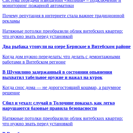
Система передачи извещений «Молния» – подключение и
мониторинг пожарной автоматики
Почему репутация в интернете стала важнее традиционной
рекламы
Натяжные потолки преобразили облик витебских квартир:
что нужно знать перед установкой
Два рыбака утонули на озере Бернское в Витебском районе
Когда дом нужно переделать: что делать с демонтажными
работами в Витебском регионе
В Шумилино задержанный в состоянии опьянения
выхватил табельное оружие и нажал на курок
Когда снос дома — не дорогостоящий кошмар, а разумное
решение
Сбил и уехал: случай в Толочине показал, как легко
нарушаются базовые правила безопасности
Натяжные потолки преобразили облик витебских квартир:
что нужно знать перед установкой