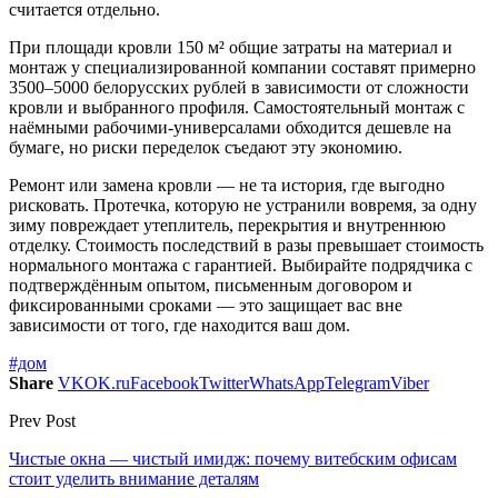
считается отдельно.
При площади кровли 150 м² общие затраты на материал и
монтаж у специализированной компании составят примерно
3500–5000 белорусских рублей в зависимости от сложности
кровли и выбранного профиля. Самостоятельный монтаж с
наёмными рабочими-универсалами обходится дешевле на
бумаге, но риски переделок съедают эту экономию.
Ремонт или замена кровли — не та история, где выгодно
рисковать. Протечка, которую не устранили вовремя, за одну
зиму повреждает утеплитель, перекрытия и внутреннюю
отделку. Стоимость последствий в разы превышает стоимость
нормального монтажа с гарантией. Выбирайте подрядчика с
подтверждённым опытом, письменным договором и
фиксированными сроками — это защищает вас вне
зависимости от того, где находится ваш дом.
#дом
Share
VK
OK.ru
Facebook
Twitter
WhatsApp
Telegram
Viber
Prev Post
Чистые окна — чистый имидж: почему витебским офисам
стоит уделить внимание деталям