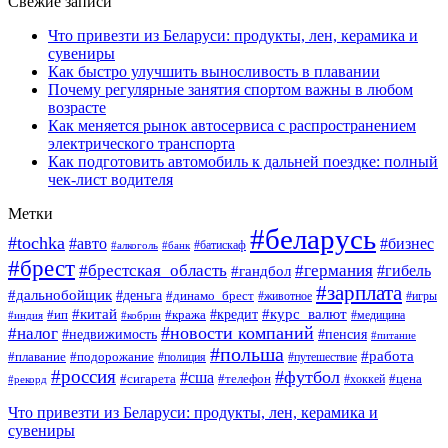
Свежие записи
Что привезти из Беларуси: продукты, лен, керамика и
сувениры
Как быстро улучшить выносливость в плавании
Почему регулярные занятия спортом важны в любом
возрасте
Как меняется рынок автосервиса с распространением
электрического транспорта
Как подготовить автомобиль к дальней поездке: полный
чек-лист водителя
Метки
#беларусь
#tochka
#авто
#бизнес
#алкоголь
#банк
#батискаф
#брест
#брестская_область
#германия
#гандбол
#гибель
#зарплата
#дальнобойщик
#деньга
#динамо_брест
#животное
#игры
#китай
#кредит
#курс_валют
#ип
#кража
#медицина
#индия
#кобрин
#новости компаний
#налог
#пенсия
#недвижимость
#питание
#польша
#работа
#плавание
#подорожание
#полиция
#путешествие
#россия
#футбол
#сша
#сигарета
#телефон
#цена
#рекорд
#хоккей
Что привезти из Беларуси: продукты, лен, керамика и
сувениры