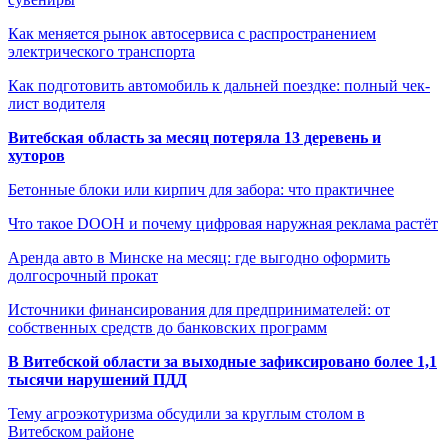
Как меняется рынок автосервиса с распространением
электрического транспорта
Как подготовить автомобиль к дальней поездке: полный чек-
лист водителя
Витебская область за месяц потеряла 13 деревень и
хуторов
Бетонные блоки или кирпич для забора: что практичнее
Что такое DOOH и почему цифровая наружная реклама растёт
Аренда авто в Минске на месяц: где выгодно оформить
долгосрочный прокат
Источники финансирования для предпринимателей: от
собственных средств до банковских программ
В Витебской области за выходные зафиксировано более 1,1
тысячи нарушений ПДД
Тему агроэкотуризма обсудили за круглым столом в
Витебском районе