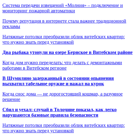
Система передачи извещений «Молния» – подключение и
мониторинг пожарной автоматики
Почему репутация в интернете стала важнее традиционной
рекламы
Натяжные потолки преобразили облик витебских квартир:
что нужно знать перед установкой
Два рыбака утонули на озере Бернское в Витебском районе
Когда дом нужно переделать: что делать с демонтажными
работами в Витебском регионе
В Шумилино задержанный в состоянии опьянения
выхватил табельное оружие и нажал на курок
Когда снос дома — не дорогостоящий кошмар, а разумное
решение
Сбил и уехал: случай в Толочине показал, как легко
нарушаются базовые правила безопасности
Натяжные потолки преобразили облик витебских квартир:
что нужно знать перед установкой