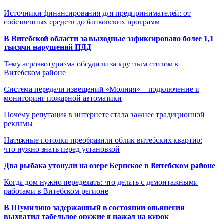
Источники финансирования для предпринимателей: от
собственных средств до банковских программ
В Витебской области за выходные зафиксировано более 1,1
тысячи нарушений ПДД
Тему агроэкотуризма обсудили за круглым столом в
Витебском районе
Система передачи извещений «Молния» – подключение и
мониторинг пожарной автоматики
Почему репутация в интернете стала важнее традиционной
рекламы
Натяжные потолки преобразили облик витебских квартир:
что нужно знать перед установкой
Два рыбака утонули на озере Бернское в Витебском районе
Когда дом нужно переделать: что делать с демонтажными
работами в Витебском регионе
В Шумилино задержанный в состоянии опьянения
выхватил табельное оружие и нажал на курок