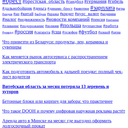
#брест
#брестская_область
#германия
#гандбол
#гибель
#зарплата
#дальнобойщик
#деньга
#динамо_брест
#животное
#игры
#китай
#кредит
#курс_валют
#ип
#кража
#медицина
#индия
#кобрин
#новости компаний
#налог
#пенсия
#недвижимость
#питание
#польша
#работа
#плавание
#подорожание
#полиция
#путешествие
#россия
#футбол
#сша
#сигарета
#телефон
#цена
#рекорд
#хоккей
Что привезти из Беларуси: продукты, лен, керамика и
сувениры
Как меняется рынок автосервиса с распространением
электрического транспорта
Как подготовить автомобиль к дальней поездке: полный чек-
лист водителя
Витебская область за месяц потеряла 13 деревень и
хуторов
Бетонные блоки или кирпич для забора: что практичнее
Что такое DOOH и почему цифровая наружная реклама растёт
Аренда авто в Минске на месяц: где выгодно оформить
долгосрочный прокат