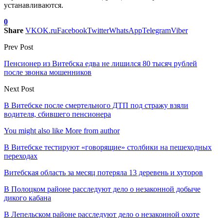
устанавливаются.
0
Share
VK
OK.ru
Facebook
Twitter
WhatsApp
Telegram
Viber
Prev Post
Пенсионер из Витебска едва не лишился 80 тысяч рублей
после звонка мошенников
Next Post
В Витебске после смертельного ДТП под стражу взяли
водителя, сбившего пенсионера
You might also like
More from author
В Витебске тестируют «говорящие» столбики на пешеходных
переходах
Витебская область за месяц потеряла 13 деревень и хуторов
В Полоцком районе расследуют дело о незаконной добыче
дикого кабана
В Лепельском районе расследуют дело о незаконной охоте