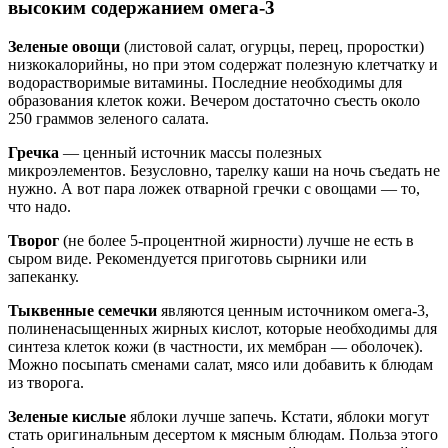
высоким содержанием омега-3
Зеленые овощи
(листовой салат, огурцы, перец, проростки)
низкокалорийны, но при этом содержат полезную клетчатку и
водорастворимые витамины. Последние необходимы для
образования клеток кожи. Вечером достаточно съесть около
250 граммов зеленого салата.
Гречка
— ценный источник массы полезных
микроэлементов. Безусловно, тарелку каши на ночь съедать не
нужно. А вот пара ложек отварной гречки с овощами — то,
что надо.
Творог
(не более 5-процентной жирности) лучше не есть в
сыром виде. Рекомендуется приготовь сырники или
запеканку.
Тыквенные семечки
являются ценным источником омега-3,
полиненасыщенных жирных кислот, которые необходимы для
синтеза клеток кожи (в частности, их мембран — оболочек).
Можно посыпать сменами салат, мясо или добавить к блюдам
из творога.
Зеленые кислые
яблоки
лучше запечь. Кстати, яблоки могут
стать оригинальным десертом к мясным блюдам. Польза этого