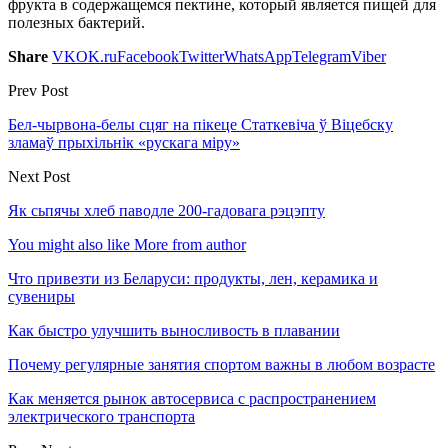
фрукта в содержащемся пектине, который является пищей для
полезных бактерий.
Share
VK
OK.ru
Facebook
Twitter
WhatsApp
Telegram
Viber
Prev Post
Бел-чырвона-белы сцяг на пікеце Статкевіча ў Віцебску
зламаў прыхільнік «рускага міру»
Next Post
Як сьпячы хлеб паводле 200-гадовага рэцэпту
You might also like
More from author
Что привезти из Беларуси: продукты, лен, керамика и
сувениры
Как быстро улучшить выносливость в плавании
Почему регулярные занятия спортом важны в любом возрасте
Как меняется рынок автосервиса с распространением
электрического транспорта