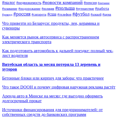
#новости компаний
#налог
#пенсия
#недвижимость
#питание
#польша
#работа
#плавание
#подорожание
#полиция
#путешествие
#россия
#футбол
#сша
#сигарета
#телефон
#цена
#рекорд
#хоккей
Что привезти из Беларуси: продукты, лен, керамика и
сувениры
Как меняется рынок автосервиса с распространением
электрического транспорта
Как подготовить автомобиль к дальней поездке: полный чек-
лист водителя
Витебская область за месяц потеряла 13 деревень и
хуторов
Бетонные блоки или кирпич для забора: что практичнее
Что такое DOOH и почему цифровая наружная реклама растёт
Аренда авто в Минске на месяц: где выгодно оформить
долгосрочный прокат
Источники финансирования для предпринимателей: от
собственных средств до банковских программ