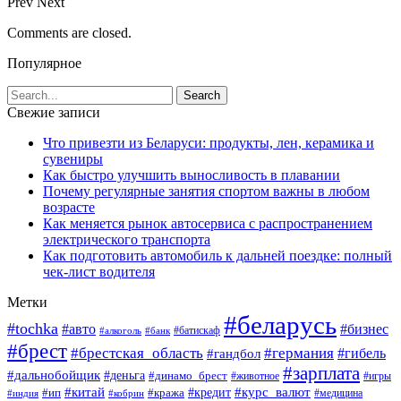
Prev
Next
Comments are closed.
Популярное
Свежие записи
Что привезти из Беларуси: продукты, лен, керамика и
сувениры
Как быстро улучшить выносливость в плавании
Почему регулярные занятия спортом важны в любом
возрасте
Как меняется рынок автосервиса с распространением
электрического транспорта
Как подготовить автомобиль к дальней поездке: полный
чек-лист водителя
Метки
#беларусь
#tochka
#авто
#бизнес
#алкоголь
#банк
#батискаф
#брест
#брестская_область
#германия
#гандбол
#гибель
#зарплата
#дальнобойщик
#деньга
#динамо_брест
#животное
#игры
#китай
#кредит
#курс_валют
#ип
#кража
#медицина
#индия
#кобрин