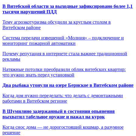
В Витебской области за выходные зафиксировано более 1,1
тысячи нарушений ПДД
Тему агроэкотуризма обсудили за круглым столом в
Витебском районе
Система передачи извещений «Молния» – подключение и
мониторинг пожарной автоматики
Почему репутация в интернете стала важнее традиционной
рекламы
Натяжные потолки преобразили облик витебских квартир:
что нужно знать перед установкой
Два рыбака утонули на озере Бернское в Витебском районе
Когда дом нужно переделать: что делать с демонтажными
работами в Витебском регионе
В Шумилино задержанный в состоянии опьянения
выхватил табельное оружие и нажал на курок
Когда снос дома — не дорогостоящий кошмар, а разумное
решение