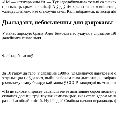
«Не! — катэгарычны ён. — Тут «дзедаўшчына» толькі са знакам
прызываць крымінальнікаў. А ў даўнім хрысьціянскім воінстве 
«дзедаўшчына», мае станоўчы сэнс. Калі зьбіраемся, штосьці аб
Дысыдэнт, небясьпечны для дзяржавы
У манастырскую браму Алег Бембель пастукаўся ў сярэдзіне 1996
далейшага існаваньня.
Філёзаф-багаслоў
За 10 гадоў да таго, у сярэдзіне
1980-х,
уладкаваўся навуковым су
затрымацца не ўдалося, выйшла бокам тэма дысэртацыі, забра
рэальнаму стану беларускай мовы ў СССР, завярнулі як «нацы
«На яе аснове я правёў сацыялягічнае апытаньне сярод людзей 
склалася досыць грунтоўная кампазыцыя, якая стала ядром ман
развагі асобнай кнігай. Ну і Радыё Свабода пачало перадаваць