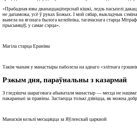
«Прабадная язва дванаццаціперснай кішкі, ледзь пасьпелі дака
не дапаможа, усё ў руках Божых. І мой сябар, выкладчык сэмінар
вывела на ягонага былога келейніка, тагачаснага старца Мітраф
прысьвяціў, у самае сэрца».
Магіла старца Ераніма
Такім чынам у манастыры паболела на аднаго «элітнага грэшніка
Рэжым дня, параўнальны з казармай
З гледзішча шараговага абываталя манастыр — месца не нашмат 
пакараньні за правіны. Застаецца толькі дзівіцца, як можна доб
Манаскія кельлі месьцяцца за Яўленскай царквой