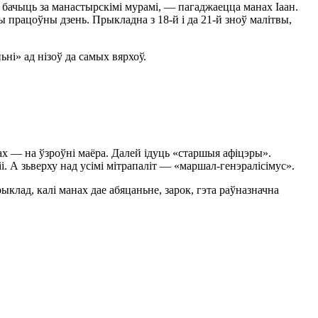
н бачыць за манастырскімі мурамі, — пагаджаецца манах Іаан.
ны працоўны дзень. Прыкладна з
18-й
і да
21-й
зноў малітвы,
ні» ад нізоў да самых вярхоў.
ах — на ўзроўні маёра. Далей ідуць «старшыя афіцэры».
. А зьверху над усімі мітрапаліт — «маршал-генэралісімус».
клад, калі манах дае абяцаньне, зарок, гэта раўназначна