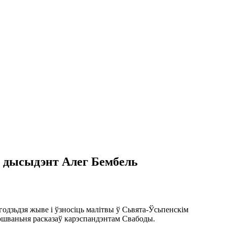
, дысыдэнт Алег Бембель
одзьдзя жыве і ўзносіць малітвы ў Сьвята-Ўсьпенскім
ошваньня расказаў карэспандэнтам Свабоды.