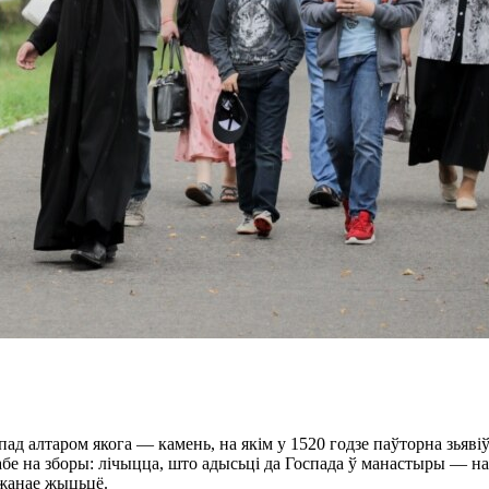
ад алтаром якога — камень, на якім у 1520 годзе паўторна зьяві
бе на зборы: лічыцца, што адысьці да Госпада ў манастыры — н
ўжанае жыцьцё.