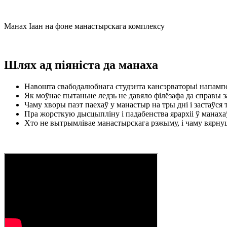
Манах Іаан на фоне манастырскага комплексу
Шлях ад піяніста да манаха
Навошта свабодалюбнага студэнта кансэрваторыі напампо
Як моўнае пытаньне ледзь не давяло філёзафа да справы 
Чаму хворы паэт паехаў у манастыр на тры дні і застаўся 
Пра жорсткую дысцыпліну і падабенства ярархіі ў манахаў
Хто не вытрымлівае манастырскага рэжыму, і чаму вярну