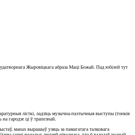
 цудатворнага Жыровіцкага абраза Маці Божай. Пад юбілей тут
таратурныя лісткі, ладзіць музычна-паэтычныя выступы (тонкія
на гародзе ці ў трапезнай.
рыстаў, манах вырашыў узяць за памагатага талковага
тары сотні маладых людзей ніводнага, хто б валодаў роднай