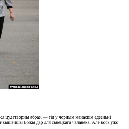
ўся цудатворны абраз, — гід у чорным манаскім адзеньні
айвышэйшы Божы дар для сьвецкага чалавека. Але вось ужо