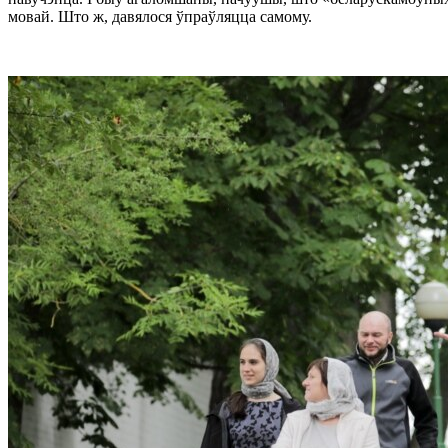
мовай. Што ж, давялося ўпраўляцца самому.