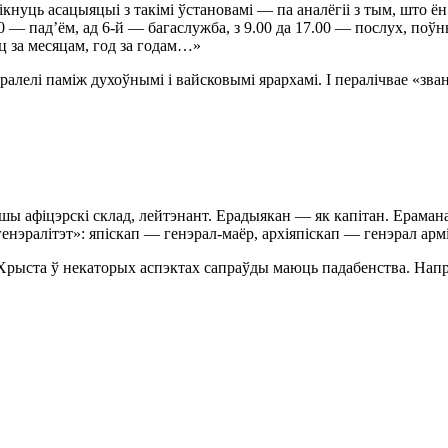
ікнуць асацыяцыі з такімі ўстановамі — па аналёгіі з тым, што ё
0 — пад’ём, ад
6-й —
багаслужба, з 9.00 да 17.00 — послух, поў
яц за месяцам, год за годам…»
елі паміж духоўнымі і вайсковымі ярархамі. І пералічвае «звань
шы афіцэрскі склад, лейтэнант. Ерадыякан — як капітан. Ераман
эралітэт»: япіскап — генэрал-маёр, архіяпіскап — генэрал арміі
 Хрыста ў некаторых аспэктах сапраўды маюць падабенства. Напры