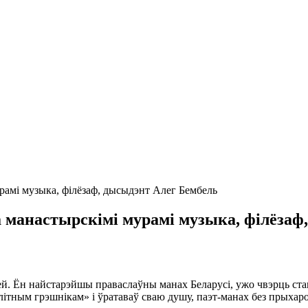
рамі музыка, філёзаф, дысыдэнт Алег Бембель
а манастырскімі мурамі музыка, філёзаф
й. Ён найстарэйшы праваслаўны манах Беларусі, ужо чвэрць стаг
ітным грэшнікам» і ўратаваў сваю душу, паэт-манах без прыхар