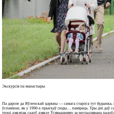
Экскурсія па манастыры
Па дарозе да Яўленскай царквы — самага старога тут будынка, п
ўспамінае, як у
1990-х
прыехаў сюды… паміраць. Тры дні даў са
трэці дзясятак гадоў дзякуе Ўсявышняму за неспадзявана падо