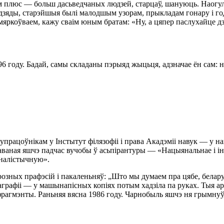
 плюс — больш дасьведчаных людзей, старцаў, шануюць. Наогул г
дзяды, старэйшыя былі малодшым узорам, прыкладам гонару і годн
мяркоўваем, кажу сваім юным братам: «Ну, а цяпер паслухайце дз
 году. Бадай, самы складаны пэрыяд жыцьця, адзначае ён сам: ня
працоўнікам у Інстытут філязофіі і права Акадэміі навук — у на
каваная яшчэ падчас вучобы ў асьпірантуры — «Нацыянальнае і 
яналістычную».
розных прафэсій і пакаленьняў: „Што мы думаем пра цябе, белар
аграфіі — у машынапісных копіях потым хадзіла па руках. Тыя а
 фрагмэнты. Раньняя вясна 1986 году. Чарнобыль яшчэ ня грымнуў