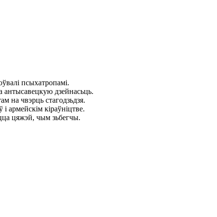
ўвалі псыхатропамі.
за антысавецкую дзейнасьць.
там на чвэрць стагодзьдзя.
 і армейскім кіраўніцтве.
цца цяжэй, чым зьбегчы.