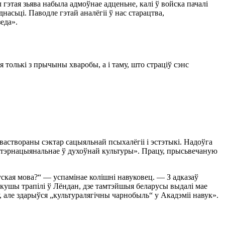
этая зьява набыла адмоўнае адценьне, калі ў войска пачалі
асьці. Паводле гэтай аналёгіі ў нас старацтва,
еда».
 толькі з прычыны хваробы, а і таму, што страціў сэнс
ваствораны сэктар сацыяльнай псыхалёгіі і эстэтыкі. Надоўга
інтэрнацыянальнае ў духоўнай культуры». Працу, прысьвечаную
уская мова?“ — успамінае колішні навуковец. — З адказаў
ркушы трапілі ў Лёндан, дзе тамтэйшыя беларусы выдалі мае
, але здарыўся „культуралягічны чарнобыль“ у Акадэміі навук».