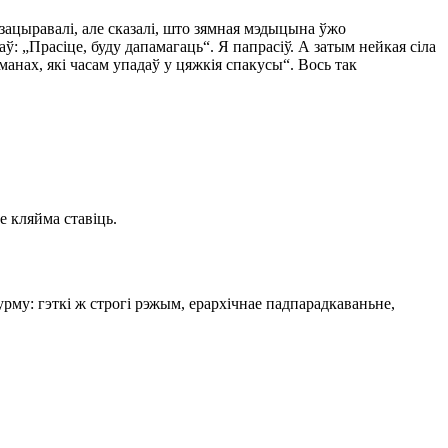
зацыравалі, але сказалі, што зямная мэдыцына ўжо
ў: „Прасіце, буду дапамагаць“. Я папрасіў. А затым нейкая сіла
манах, які часам упадаў у цяжкія спакусы“. Вось так
е кляйма ставіць.
рму: гэткі ж строгі рэжым, ерархічнае падпарадкаваньне,