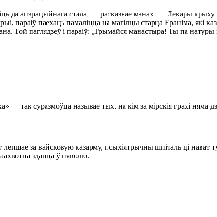
ціць да апэрацыйнага стала, — расказвае манах. — Лекары крыху 
ыі, параіў паехаць памаліцца на магілцы старца Ераніма, які каза
ана. Той паглядзеў і параіў: „Трымайся манастыра! Ты па натуры 
» — так суразмоўца называе тых, на кім за мірскія грахі няма дз
лепшае за вайсковую казарму, псыхіятрычны шпіталь ці нават ту
раахвотна здацца ў няволю.