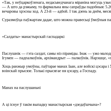
«Так, у неўцаркоўленага, недасьведчанага міраніна могуць узьн
— А што да рэжыму, то фармальна яны сапраўды падобныя: 5.2
вечаровы хрэсны ход. А
23-й —
адбой. І так дзень за днём, мес
Суразмоўца паўжартам дадае, што можна правесьці ўмоўныя парал
«Салдаты» манастырскай гаспадаркі
Паслушнік — гэта салдат, самы ніз піраміды. Інак — ужо малод
Ігумен — падпалкоўнік, архімандрыт — палкоўнік. Нарэшце, «ген
Хоць ранжыр умоўны, паўтарае манах Іаан, але войскі цэсара і
воінскай прысязе. Толькі прысягае ня цэсару, а Госпаду.
Манах на паслушаньні
А ці існуе ў такім выпадку манастырская «дзедаўшчына»?