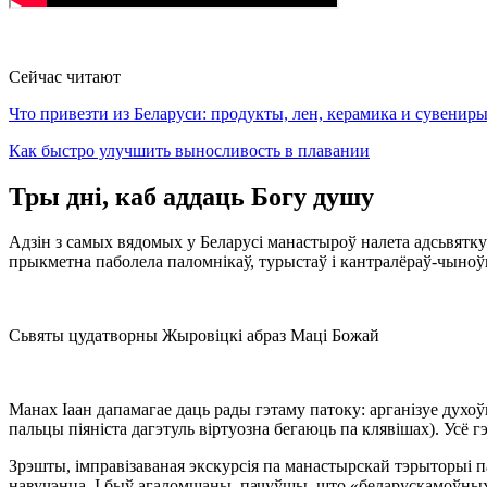
Сейчас читают
Что привезти из Беларуси: продукты, лен, керамика и сувенир
Как быстро улучшить выносливость в плавании
Тры дні, каб аддаць Богу душу
Адзін з самых вядомых у Беларусі манастыроў налета адсьвятк
прыкметна паболела паломнікаў, турыстаў і кантралёраў-чыноўн
Сьвяты цудатворны Жыровіцкі абраз Маці Божай
Манах Іаан дапамагае даць рады гэтаму патоку: арганізуе духоў
пальцы піяніста дагэтуль віртуозна бегаюць па клявішах). Усё 
Зрэшты, імправізаваная экскурсія па манастырскай тэрыторыі п
навучэнца. І быў агаломшаны, пачуўшы, што «беларускамоўных 