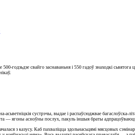
ы
уе
500-годзьдзе
свайго заснаваньня і 550 гадоў знаходкі сьвятога
ікаў.
на-асьветніцкія сустрэчы, выдае і распаўсюджвае багаслоўска-лі
гэта — ягоны асноўны послух, пакуль іншыя браты адпрацоўваюць 
ачалася з казусу. Каб пахваліцца здольнасьцямі мясцовых сэміна
у наяўнасьці няма». Вось выдаткі расейскага праваслаўя — з паў