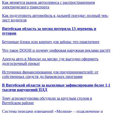
Как меняется рынок автосервиса с распространением
электрического транспорта
Как подготовить автомобиль к дальней поездке: полный чек-
лист водителя
Витебская область за месяц потеряла 13 деревень и
хуторов
Бетонные блоки или кирпич для забора: что практичнее
Что такое DOOH и почему цифровая наружная реклама растёт
Аренда авто в Минске на месяц: где выгодно оформить
долгосрочный прокат
Источники финансирования для предпринимателей: от
собственных средств до банковских программ
В Витебской области за выходные зафиксировано более 1,1
тысячи нарушений ПДД
Тему агроэкотуризма обсудили за круглым столом в
Витебском районе
Система передачи извещений «Молния» – подключение и