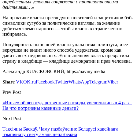
определенных условиях сопряжена с противоправными
действиями…»
На практике власти преследуют носителей и защитников бчб-
символики сугубо за политические взгляды, за желание
добиться элементарного — чтобы власть в стране честно
избиралась.
Популярность нынешней власти упала ниже плинтуса, и ее
верхушка не видит иного способа удержаться, кроме как
давить всех недовольных. Это нынешняя власть превратила
страну в кладбище — кладбище демократии и прав человека.
Александр КЛАСКОВСКИЙ, https://naviny.media
Share
VK
OK.ru
Facebook
Twitter
WhatsApp
Telegram
Viber
Prev Post
«Иные» общегосударственные расходы увеличились в 4 раза.
На что потрачены казенные деньги?
Next Post
Таксічны Баскаў. Чаму пазбаўленне Беларусі хакейнага
чэмпіянату свету амаль непазбежна