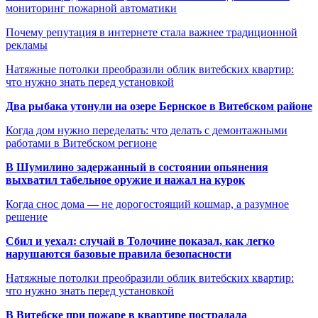
мониторинг пожарной автоматики
Почему репутация в интернете стала важнее традиционной
рекламы
Натяжные потолки преобразили облик витебских квартир:
что нужно знать перед установкой
Два рыбака утонули на озере Бернское в Витебском районе
Когда дом нужно переделать: что делать с демонтажными
работами в Витебском регионе
В Шумилино задержанный в состоянии опьянения
выхватил табельное оружие и нажал на курок
Когда снос дома — не дорогостоящий кошмар, а разумное
решение
Сбил и уехал: случай в Толочине показал, как легко
нарушаются базовые правила безопасности
Натяжные потолки преобразили облик витебских квартир:
что нужно знать перед установкой
В Витебске при пожаре в квартире пострадала