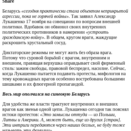
Share
Беларусь
«сегодня практически стала объектом неприкрытой
агрессии, пока не горячей войны».
Так заявил Александр
Лукашенко 17 ноября на совещании по вопросам внешней
политики. Вдобавок он обвинил своих внутренних
политических противников в намерении
«устроить
гражданскую войну»
. В общем, кругом враги, жаждущие
раскрошить хрустальный сосуд.
Диктаторские режимы не могут жить без образа врага.
Потому что суровой борьбой с врагом, внутренним и
внешним, правящая верхушка оправдывает свой фирменный
стиль: зажим свободы, правовой беспредел, насилие. Сейчас,
когда Лукашенко пытается подавить протесты, мифология на
тему кровожадных врагов особенно востребована большими
шишками и их флюгерной пропагандой.
Весь мир ополчился на синеокую Беларусь
Для удобства же власти трактуют внутренних и внешних
врагов как звенья одной цепи. Лукашенко сегодня так пояснял
истоки протестов:
«Это замыслы оттуда — из Польши,
Литвы и Америки. А, может быть, еще из других [стран]
.
Эти интриги передаются через наших беглых, не буду тоже
называть эти фамилии»
.