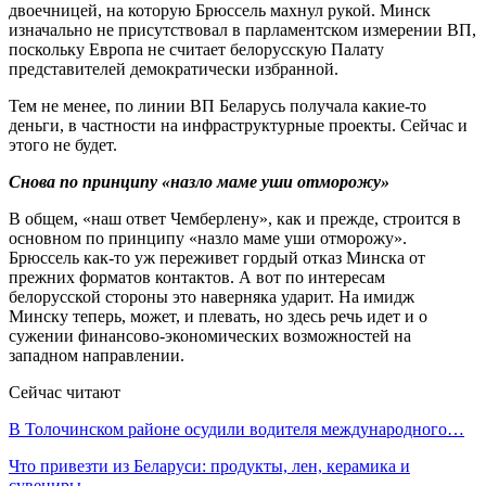
двоечницей, на которую Брюссель махнул рукой. Минск
изначально не присутствовал в парламентском измерении ВП,
поскольку Европа не считает белорусскую Палату
представителей демократически избранной.
Тем не менее, по линии ВП Беларусь получала какие-то
деньги, в частности на инфраструктурные проекты. Сейчас и
этого не будет.
Снова по принципу «назло маме уши отморожу»
В общем, «наш ответ Чемберлену», как и прежде, строится в
основном по принципу «назло маме уши отморожу».
Брюссель как-то уж переживет гордый отказ Минска от
прежних форматов контактов. А вот по интересам
белорусской стороны это наверняка ударит. На имидж
Минску теперь, может, и плевать, но здесь речь идет и о
сужении финансово-экономических возможностей на
западном направлении.
Сейчас читают
В Толочинском районе осудили водителя международного…
Что привезти из Беларуси: продукты, лен, керамика и
сувениры