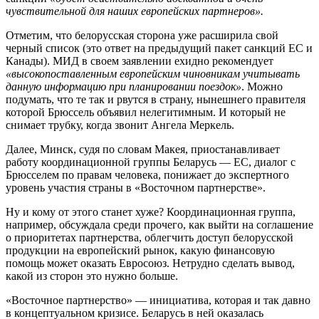
чувствительной для наших европейских партнеров».
Отметим, что белорусская сторона уже расширила свой
черный список (это ответ на предыдущий пакет санкций ЕС и
Канады). МИД в своем заявлении ехидно рекомендует
«высокопоставленным европейским чиновникам учитывать
данную информацию при планировании поездок»
. Можно
подумать, что те так и рвутся в страну, нынешнего правителя
которой Брюссель объявил нелегитимным. И который не
снимает трубку, когда звонит Ангела Меркель.
Далее, Минск, судя по словам Макея, приостанавливает
работу координационной группы Беларусь — ЕС, диалог с
Брюсселем по правам человека, понижает до экспертного
уровень участия страны в «Восточном партнерстве».
Ну и кому от этого станет хуже? Координационная группа,
например, обсуждала среди прочего, как выйти на соглашение
о приоритетах партнерства, облегчить доступ белорусской
продукции на европейский рынок, какую финансовую
помощь может оказать Евросоюз. Нетрудно сделать вывод,
какой из сторон это нужно больше.
«Восточное партнерство» — инициатива, которая и так давно
в концептуальном кризисе. Беларусь в ней оказалась