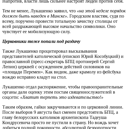
Напротив, власти лишь сильнее настроят людей против себя.
Тем не менее, Лукашенко заявил, что
«на этой неделе порядок
должен быть наведен в Минске»
. Городским властям, судя по
всему, поручено провести тотальную зачистку столицы от
всей раздражающей высокое начальство символики. Оно
чувствует ее мобилизующую силу.
Церковники тоже попали под раздачу
Также Лукашенко процитировал высказывания
представителей католической (епископ Юрий Кособуцкий) и
православной (пресс-секретарь БПЦ протоиерей Сергий
Лепин) церквей с осуждением действий силовиков на
«площади Перемен». Как видим, даже крамолу из фейсбука
вождю исправно кладут на стол.
Лукашенко отдал распоряжение, чтобы правоохранительные
органы дали оценку этим постам священнослужителей в
соцсети:
«Хватит терпеть это издевательство!»
Таким образом, гайки закручиваются и по церковной линии.
После выборов 9 августа был сменен предстоятель БПЦ, а
главу белорусских католиков архиепископа Тадеуша
Кондрусевича просто не пустили в страну. Но вождь хочет
добиться полной покорности, абсолютной безропотности