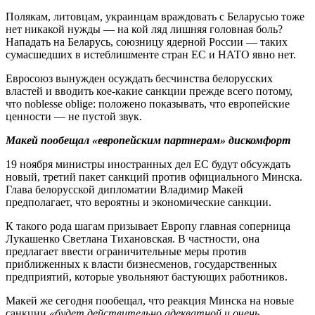
Полякам, литовцам, украинцам враждовать с Беларусью тоже
нет никакой нужды — на кой ляд лишняя головная боль?
Нападать на Беларусь, союзницу ядерной России — таких
сумасшедших в истеблишменте стран ЕС и НАТО явно нет.
Евросоюз вынужден осуждать бесчинства белорусских
властей и вводить кое-какие санкции прежде всего потому,
что noblesse oblige: положено показывать, что европейские
ценности — не пустой звук.
Макей пообещал «европейским партнерам» дискомфорт
19 ноября министры иностранных дел ЕС будут обсуждать
новый, третий пакет санкций против официального Минска.
Глава белорусской дипломатии Владимир Макей
предполагает, что вероятны и экономические санкции.
К такого рода шагам призывает Европу главная соперница
Лукашенко Светлана Тихановская. В частности, она
предлагает ввести ограничительные меры против
приближенных к власти бизнесменов, государственных
предприятий, которые увольняют бастующих работников.
Макей же сегодня пообещал, что реакция Минска на новые
санкции
«будет действительно адекватной и очень