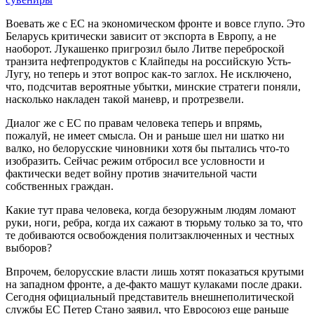
Воевать же с ЕС на экономическом фронте и вовсе глупо. Это
Беларусь критически зависит от экспорта в Европу, а не
наоборот. Лукашенко пригрозил было Литве переброской
транзита нефтепродуктов с Клайпеды на российскую Усть-
Лугу, но теперь и этот вопрос как-то заглох. Не исключено,
что, подсчитав вероятные убытки, минские стратеги поняли,
насколько накладен такой маневр, и протрезвели.
Диалог же с ЕС по правам человека теперь и впрямь,
пожалуй, не имеет смысла. Он и раньше шел ни шатко ни
валко, но белорусские чиновники хотя бы пытались что-то
изобразить. Сейчас режим отбросил все условности и
фактически ведет войну против значительной части
собственных граждан.
Какие тут права человека, когда безоружным людям ломают
руки, ноги, ребра, когда их сажают в тюрьму только за то, что
те добиваются освобождения политзаключенных и честных
выборов?
Впрочем, белорусские власти лишь хотят показаться крутыми
на западном фронте, а де-факто машут кулаками после драки.
Сегодня официальный представитель внешнеполитической
службы ЕС Петер Стано заявил, что Евросоюз еще раньше