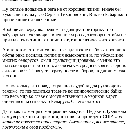
Ну, беглые подались в бега не от хорошей жизни. Иначе бы
куковали там же, где Сергей Тихановский, Виктор Бабарико и
прочие политзаключенные.
Вообще же верхушка режима педалирует риторику про
забугорных кукловодов, внешние угрозы, заговоры, чтобы не
признавать истинных причин внутриполитического кризиса.
А они в том, что минувшие президентские выборы прошли в
обстановке насилия, попрания демократии и, по убеждению
многих белорусов, были сфальсифицированы. Именно это
вызвало взрыв протестов, а совсем уж средневековые зверства
силовиков 9–12 августа, сразу после выборов, подлили масла
в огонь.
Но поскольку эта правда страшно неудобна для руководства
режима, то приходиться травить конспирологические байки,
что весь мир во главе с могущественной Америкой вдруг
ополчился на синеокую Беларусь. С чего бы это?
Да, и как-то концы с концами не вяжутся. Недавно Лукашенко
сам уверял, что ни прежний, ни новый президент США
«на
карте не покажет нашу страну. Американцы, вы же знаете,
погружены в свои проблемы»
.