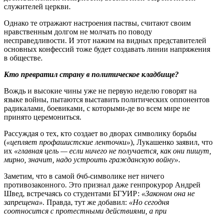
служителей церкви.
Однако те отражают настроения паствы, считают своим
нравственным долгом не молчать по поводу
несправедливости. И этот нажим на видных представителей
основных конфессий тоже будет создавать линии напряжения
в обществе.
Кто превратил страну в политическое кладбище?
Вождь и высокие чины уже не первую неделю говорят на
языке войны, пытаются выставить политических оппонентов
радикалами, боевиками, с которыми-де во всем мире не
принято церемониться.
Рассуждая о тех, кто создает во дворах символику борьбы
(
«цепляет профашистские ленточки»
), Лукашенко заявил, что
их
«главная цель — если ничего не получается, как они пишут,
мирно, значит, надо устроить гражданскую войну»
.
Заметим, что в самой бчб-символике нет ничего
противозаконного. Это признал даже генпрокурор Андрей
Швед, встречаясь со студентами БГУИР:
«Законом она не
запрещена».
Правда, тут же добавил:
«Но сегодня
соотносится с протестными действиями, а при