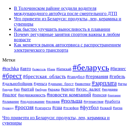
В Толочинском районе осудили водителя
международного автобуса после смертельного ДТП
Что привезти из Беларуси: продукты, лен, керамика и
сувениры
Как быстро улучшить выносливость в плавании
Почему регулярные занятия спортом важны в любом
возрасте
Как меняется рынок автосервиса с распространением
электрического транспорта
Метки
#беларусь
#tochka
#авто
#бизнес
#алкоголь
#банк
#батискаф
#брест
#брестская_область
#германия
#гандбол
#гибель
#зарплата
#дальнобойщик
#деньга
#динамо_брест
#животное
#игры
#китай
#кредит
#курс_валют
#ип
#кража
#медицина
#индия
#кобрин
#новости компаний
#налог
#пенсия
#недвижимость
#питание
#польша
#работа
#плавание
#подорожание
#полиция
#путешествие
#россия
#футбол
#сша
#сигарета
#телефон
#цена
#рекорд
#хоккей
Что привезти из Беларуси: продукты, лен, керамика и
сувениры