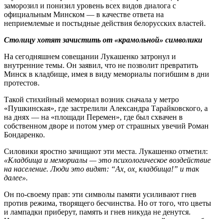
заморозил и понизил уровень всех видов диалога с
официальным Минском — в качестве ответа на
неприемлемые и постыдные действия белорусских властей.
Столицу хотят зачистить от «крамольной» символики
На сегодняшнем совещании Лукашенко затронул и
внутренние темы. Он заявил, что не позволит превратить
Минск в кладбище, имея в виду мемориалы погибшим в дни
протестов.
Такой стихийный мемориал возник сначала у метро
«Пушкинская», где застрелили Александра Тарайковского, а
на днях — на «площади Перемен», где был схвачен в
собственном дворе и потом умер от страшных увечий Роман
Бондаренко.
Силовики яростно зачищают эти места. Лукашенко отметил:
«Кладбища и мемориалы — это психологическое воздействие
на население. Люди это видят:
“Ах, ох, кладбища!
” и так
далее».
Он по-своему прав: эти символы памяти усиливают гнев
против режима, творящего бесчинства. Но от того, что цветы
и лампадки приберут, память и гнев никуда не денутся.