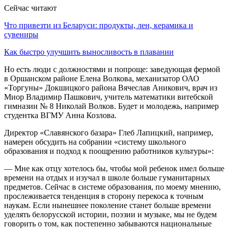
Сейчас читают
Что привезти из Беларуси: продукты, лен, керамика и
сувениры
Как быстро улучшить выносливость в плавании
Но есть люди с должностями и попроще: заведующая фермой
в Оршанском районе
Елена Волкова
, механизатор ОАО
«Торгуны» Докшицкого района
Вячеслав Аникович,
врач из
Миор
Владимир Пашкович,
учитель математики витебской
гимназии № 8
Николай Волков.
Будет и молодежь, например
студентка ВГМУ
Анна Козлова
.
Директор «Славянского базара» Глеб Лапицкий, например,
намерен обсудить на собрании «систему школьного
образования и подход к поощрению работников культуры»:
— Мне как отцу хотелось бы, чтобы мой ребенок имел больше
времени на отдых и изучал в школе больше гуманитарных
предметов. Сейчас в системе образования, по моему мнению,
прослеживается тенденция в сторону перекоса к точным
наукам. Если нынешнее поколение станет больше времени
уделять белорусской истории, поэзии и музыке, мы не будем
говорить о том, как постепенно забываются национальные