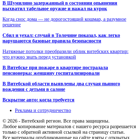
В Шумилино задержанный в состоянии опьянения
выхватил табельное оружие и нажал на курок
Когда снос дома — не дорогостоящий кошмар, а разумное
решение
Сбил и уехал: случай в Толочине показал, как легко
нарушаются базовые правила безопасности
Натяжные потолки преобразили облик витебских квартир:
что нужно знать перед установкой
В Витебске при пожаре в квартире пострадала
пенсионерка: женщину госпитализировали
В Витебской области выявлены два случая пьяного
вождения с детьми в салоне
Вскрытие авто: когда требуется
Реклама и сотрудничество
© 2026 - Витебский регион. Все права защищены.
Любое копирование материалов с нашего ресурса разрешается
только с обратной активной ссылкой на страницу статьи.
Все материалы опубликованные на сайте взяты с открытых