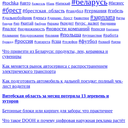
#беларусь
#tochka
#авто
#бизнес
#алкоголь
#банк
#батискаф
#брест
#брестская_область
#германия
#гандбол
#гибель
#зарплата
#дальнобойщик
#деньга
#динамо_брест
#животное
#игры
#китай
#кредит
#курс_валют
#ип
#кража
#медицина
#индия
#кобрин
#новости компаний
#налог
#пенсия
#недвижимость
#питание
#польша
#работа
#плавание
#подорожание
#полиция
#путешествие
#россия
#футбол
#сша
#сигарета
#телефон
#цена
#рекорд
#хоккей
Что привезти из Беларуси: продукты, лен, керамика и
сувениры
Как меняется рынок автосервиса с распространением
электрического транспорта
Как подготовить автомобиль к дальней поездке: полный чек-
лист водителя
Витебская область за месяц потеряла 13 деревень и
хуторов
Бетонные блоки или кирпич для забора: что практичнее
Что такое DOOH и почему цифровая наружная реклама растёт