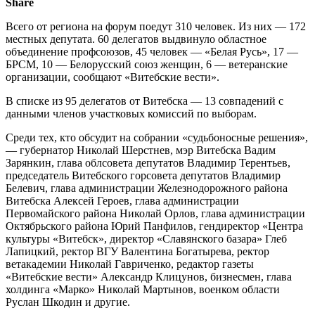
Share
Всего от региона на форум поедут 310 человек. Из них — 172
местных депутата. 60 делегатов выдвинуло областное
объединение профсоюзов, 45 человек — «Белая Русь», 17 —
БРСМ, 10 — Белорусский союз женщин, 6 — ветеранские
организации, сообщают «Витебские вести».
В списке из 95 делегатов от Витебска — 13 совпадений с
данными членов участковых комиссий по выборам.
Среди тех, кто обсудит на собрании «судьбоносные решения»,
— губернатор
Николай Шерстнев
, мэр Витебска
Вадим
Зарянкин
, глава облсовета депутатов
Владимир Терентьев
,
председатель Витебского горсовета депутатов
Владимир
Белевич
, глава администрации Железнодорожного района
Витебска
Алексей Героев
, глава администрации
Первомайского района
Николай Орлов
, глава администрации
Октябрьского района
Юрий Панфилов
, гендиректор «Центра
культуры «Витебск», директор «Славянского базара»
Глеб
Лапицкий
, ректор ВГУ
Валентина Богатырева
, ректор
ветакадемии
Николай Гавриченко
, редактор газеты
«Витебские вести»
Александр Клицунов
, бизнесмен, глава
холдинга «Марко»
Николай Мартынов
, военком области
Руслан Шкодин
и другие.