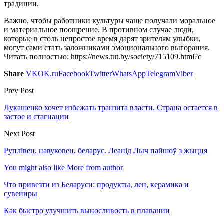
традиции.
Важно, чтобы работники культуры чаще получали моральное
и материальное поощрение. В противном случае люди,
которые в столь непростое время дарят зрителям улыбки,
могут сами стать заложниками эмоционального выгорания.
Читать полностью: https://news.tut.by/society/715109.html?c
Share
VK
OK.ru
Facebook
Twitter
WhatsApp
Telegram
Viber
Prev Post
Лукашенко хочет избежать транзита власти. Страна остается в
застое и стагнации
Next Post
Руплівец, навуковец, беларус. Леанід Лыч пайшоў з жыцця
You might also like
More from author
Что привезти из Беларуси: продукты, лен, керамика и
сувениры
Как быстро улучшить выносливость в плавании