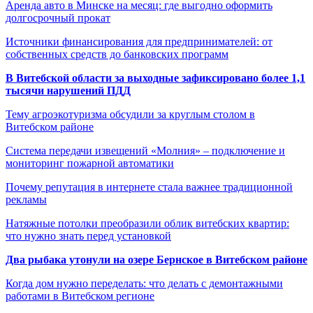
Аренда авто в Минске на месяц: где выгодно оформить
долгосрочный прокат
Источники финансирования для предпринимателей: от
собственных средств до банковских программ
В Витебской области за выходные зафиксировано более 1,1
тысячи нарушений ПДД
Тему агроэкотуризма обсудили за круглым столом в
Витебском районе
Система передачи извещений «Молния» – подключение и
мониторинг пожарной автоматики
Почему репутация в интернете стала важнее традиционной
рекламы
Натяжные потолки преобразили облик витебских квартир:
что нужно знать перед установкой
Два рыбака утонули на озере Бернское в Витебском районе
Когда дом нужно переделать: что делать с демонтажными
работами в Витебском регионе