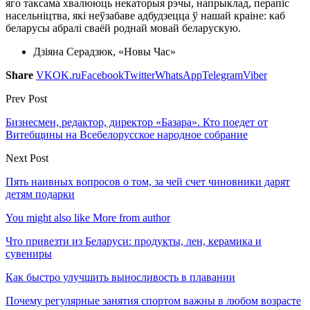
яго таксама хвалююць некаторыя рэчы, напрыклад, перапіс
насельніцтва, які неўзабаве адбудзецца ў нашай краіне: каб
беларусы абралі сваёй роднай мовай беларускую.
Дзіяна Серадзюк, «Новы Час»
Share
VK
OK.ru
Facebook
Twitter
WhatsApp
Telegram
Viber
Prev Post
Бизнесмен, редактор, директор «Базара». Кто поедет от
Витебщины на Всебелорусское народное собрание
Next Post
Пять наивных вопросов о том, за чей счет чиновники дарят
детям подарки
You might also like
More from author
Что привезти из Беларуси: продукты, лен, керамика и
сувениры
Как быстро улучшить выносливость в плавании
Почему регулярные занятия спортом важны в любом возрасте