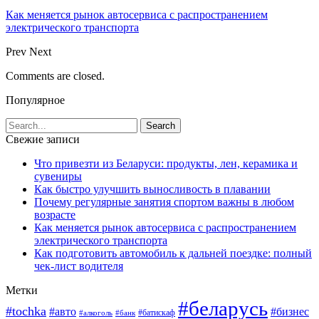
Как меняется рынок автосервиса с распространением
электрического транспорта
Prev
Next
Comments are closed.
Популярное
Свежие записи
Что привезти из Беларуси: продукты, лен, керамика и
сувениры
Как быстро улучшить выносливость в плавании
Почему регулярные занятия спортом важны в любом
возрасте
Как меняется рынок автосервиса с распространением
электрического транспорта
Как подготовить автомобиль к дальней поездке: полный
чек-лист водителя
Метки
#беларусь
#tochka
#авто
#бизнес
#алкоголь
#банк
#батискаф