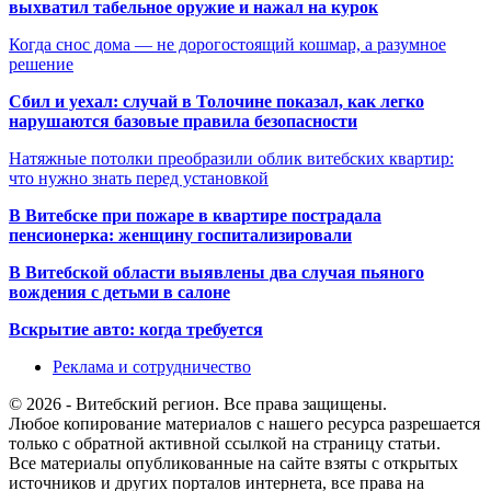
выхватил табельное оружие и нажал на курок
Когда снос дома — не дорогостоящий кошмар, а разумное
решение
Сбил и уехал: случай в Толочине показал, как легко
нарушаются базовые правила безопасности
Натяжные потолки преобразили облик витебских квартир:
что нужно знать перед установкой
В Витебске при пожаре в квартире пострадала
пенсионерка: женщину госпитализировали
В Витебской области выявлены два случая пьяного
вождения с детьми в салоне
Вскрытие авто: когда требуется
Реклама и сотрудничество
© 2026 - Витебский регион. Все права защищены.
Любое копирование материалов с нашего ресурса разрешается
только с обратной активной ссылкой на страницу статьи.
Все материалы опубликованные на сайте взяты с открытых
источников и других порталов интернета, все права на