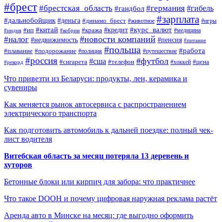
#брест
#брестская_область
#германия
#гандбол
#гибель
#зарплата
#дальнобойщик
#деньга
#динамо_брест
#животное
#игры
#китай
#кредит
#курс_валют
#ип
#кража
#медицина
#индия
#кобрин
#новости компаний
#налог
#пенсия
#недвижимость
#питание
#польша
#работа
#плавание
#подорожание
#полиция
#путешествие
#россия
#футбол
#сша
#сигарета
#телефон
#цена
#рекорд
#хоккей
Что привезти из Беларуси: продукты, лен, керамика и
сувениры
Как меняется рынок автосервиса с распространением
электрического транспорта
Как подготовить автомобиль к дальней поездке: полный чек-
лист водителя
Витебская область за месяц потеряла 13 деревень и
хуторов
Бетонные блоки или кирпич для забора: что практичнее
Что такое DOOH и почему цифровая наружная реклама растёт
Аренда авто в Минске на месяц: где выгодно оформить