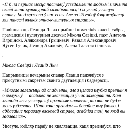
«
Я б на першае месца паставіў усведамленне людзьмі значэння
сваёй этна-культурнай самабытнасці і іх уклад у гэтую
справу. Бо дзяржава ў нас ёсць. Але за 25 гадоў дзяржаўнасці
мы панеслі вялікія этна-культурныя страты
».
Павіншаваць Леаніда Лыча прыйшлі шматлікія калегі, сябры,
грамадскія і культурныя дзеячы: Мікола Савіцкі, паэт Анатоль
Вярцінскі, Аляксандра Грыцкевіч, Разалія Александровіч,
Яўген Гучок, Леанід Акаловіч, Алена Талстая і іншыя.
Мікола Савіцкі і Леанід Лыч
Напрыканцы вечарыны спадар Леанід падзяліўся з
прысутнымі сакрэтам свайго даўгалецця і бадзёрасці.
«
Многае залежыць ад спадчыны, але з цэлага клубка прычын я
б вылучыў — асабліва не хвалявацца ў час захворвання. Калі
хвароба «выгуляецца» ў арганізме чалавека, то яна не будзе
мець уздзеяння. Што хоча арганізм — давайце яму ўволю, і
аддавайце перавагу вясковай страве, асабліва той, на якой вы
гадаваліся
».
Увогуле, юбіляр параіў не хвалявацца, хаця прызнаўся, што