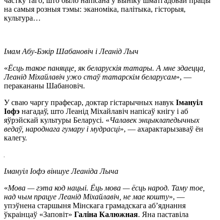
частку таго, што было напісана ў выніку шматгадовай працы
на самыя розныя тэмы: эканоміка, палітыка, гісторыя,
культура…
Імам Абу-Бэкір Шабановіч і Леанід Лыч
«
Ёсць такое паняцце, як беларускія татары. А мне здаецца,
Леанід Міхайлавіч ужо стаў татарскім беларусам
», —
перакананы Шабановіч.
У сваю чаргу прафесар, доктар гістарычных навук
Імануіл
Іофэ
нагадаў, што Леанід Міхайлавіч напісаў кнігу і аб
яўрэйскай культуры Беларусі. «
Чалавек энцыклапедычных
ведаў, народнага гумару і мудрасці
», — ахарактарызаваў ён
калегу.
Імануіл Іофэ віншуе Леаніда Лыча
«
Мова — гэта код нацыі. Ёць мова — ёсць народ. Таму тое,
над чым працуе Леанід Міхайлавіч, не мае кошту
», —
упэўнена старшыня Мінскага грамадскага аб’яднання
ўкраінцаў «Заповіт»
Галіна Калюжная
. Яна паставіла