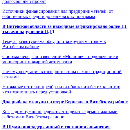
долгосрочный прокат
Источники финансирования для предпринимателей: от
собственных средств до банковских программ
В Витебской области за выходные зафиксировано более 1,1
тысячи нарушений ПДД
Тему агроэкотуризма обсудили за круглым столом в
Витебском районе
Система передачи извещений «Молния» – подключение и
мониторинг пожарной автоматики
Почему репутация в интернете стала важнее традиционной
рекламы
Натяжные потолки преобразили облик витебских квартир:
что нужно знать перед установкой
Два рыбака утонули на озере Бернское в Витебском районе
Когда дом нужно переделать: что делать с демонтажными
работами в Витебском регионе
В Шумилино задержанный в состоянии опьянения