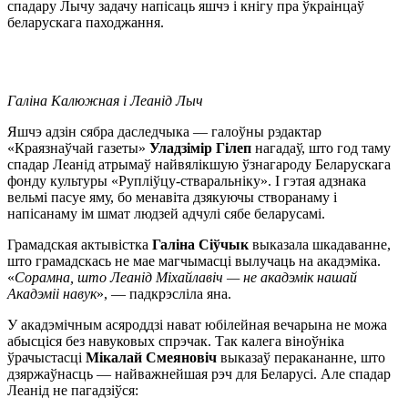
спадару Лычу задачу напісаць яшчэ і кнігу пра ўкраінцаў
беларускага паходжання.
Галіна Калюжная і Леанід Лыч
Яшчэ адзін сябра даследчыка — галоўны рэдактар
«Краязнаўчай газеты»
Уладзімір Гілеп
нагадаў, што год таму
спадар Леанід атрымаў найвялікшую ўзнагароду Беларускага
фонду культуры «Рупліўцу-стваральніку». І гэтая адзнака
вельмі пасуе яму, бо менавіта дзякуючы створанаму і
напісанаму ім шмат людзей адчулі сябе беларусамі.
Грамадская актывістка
Галіна Сіўчык
выказала шкадаванне,
што грамадскась не мае магчымасці вылучаць на акадэміка.
«
Сорамна, што Леанід Міхайлавіч — не акадэмік нашай
Акадэміі навук
», — падкрэсліла яна.
У акадэмічным асяроддзі нават юбілейная вечарына не можа
абысціся без навуковых спрэчак. Так калега віноўніка
ўрачыстасці
Мікалай Смеяновіч
выказаў перакананне, што
дзяржаўнасць — найважнейшая рэч для Беларусі. Але спадар
Леанід не пагадзіўся: