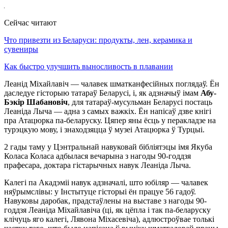
Сейчас читают
Что привезти из Беларуси: продукты, лен, керамика и
сувениры
Как быстро улучшить выносливость в плавании
Леанід Міхайлавіч — чалавек шматканфесійных поглядаў. Ён
даследуе гісторыю татараў Беларусі, і, як адзначыў імам
Абу-
Бэкір Шабановіч
, для татараў-мусульман Беларусі постаць
Леаніда Лыча — адна з самых важкіх. Ён напісаў дзве кнігі
пра Атацюрка па-беларуску. Цяпер яны ёсць у перакладзе на
турэцкую мову, і знаходзяцца ў музеі Атацюрка ў Турцыі.
2 гады таму у Цэнтральнай навуковай бібліятэцы імя Якуба
Коласа Коласа адбылася вечарына з нагоды 90-годдзя
прафесара, доктара гістарычных навук Леаніда Лыча.
Калегі па Акадэміі навук адзначалі, што юбіляр — чалавек
няўрымслівы: у Інстытуце гісторыі ён працуе 56 гадоў.
Навуковы даробак, прадстаўлены на выставе з нагоды 90-
годдзя Леаніда Міхайлавіча (ці, як цёпла і так па-беларуску
клічуць яго калегі, Лявона Міхасевіча), адлюстроўвае толькі