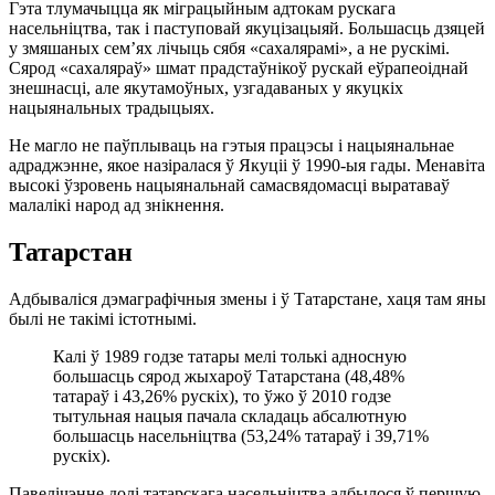
Гэта тлумачыцца як міграцыйным адтокам рускага
насельніцтва, так і паступовай якуцізацыяй. Большасць дзяцей
у змяшаных сем’ях лічыць сябя «сахалярамі», а не рускімі.
Сярод «сахаляраў» шмат прадстаўнікоў рускай еўрапеоіднай
знешнасці, але якутамоўных, узгадаваных у якуцкіх
нацыянальных традыцыях.
Не магло не паўплываць на гэтыя працэсы і нацыянальнае
адраджэнне, якое назіралася ў Якуціі ў
1990-ыя
гады. Менавіта
высокі ўзровень нацыянальнай самасвядомасці выратаваў
малалікі народ ад знікнення.
Татарстан
Адбываліся дэмаграфічныя змены і ў Татарстане, хаця там яны
былі не такімі істотнымі.
Калі ў 1989 годзе татары мелі толькі адносную
большасць сярод жыхароў Татарстана (48,48%
татараў і 43,26% рускіх), то ўжо ў 2010 годзе
тытульная нацыя пачала складаць абсалютную
большасць насельніцтва (53,24% татараў і 39,71%
рускіх).
Павелічэнне долі татарскага насельніцтва адбылося ў першую