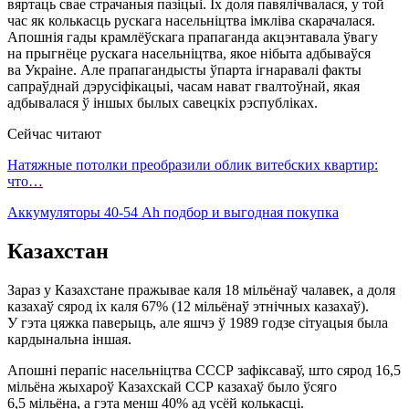
вяртаць свае страчаныя пазіцыі. Іх доля павялічвалася, у той
час як колькасць рускага насельніцтва імкліва скарачалася.
Апошнія гады крамлёўскага прапаганда акцэнтавала ўвагу
на прыгнёце рускага насельніцтва, якое нібыта адбываўся
ва Украіне. Але прапагандысты ўпарта ігнаравалі факты
сапраўднай дэрусіфікацыі, часам нават гвалтоўнай, якая
адбывалася ў іншых былых савецкіх рэспубліках.
Сейчас читают
Натяжные потолки преобразили облик витебских квартир:
что…
Аккумуляторы 40-54 Ah подбор и выгодная покупка
Казахстан
Зараз у Казахстане пражывае каля 18 мільёнаў чалавек, а доля
казахаў сярод іх каля 67% (12 мільёнаў этнічных казахаў).
У гэта цяжка паверыць, але яшчэ ў 1989 годзе сітуацыя была
кардынальна іншая.
Апошні перапіс насельніцтва СССР зафіксаваў, што сярод 16,5
мільёна жыхароў Казахскай ССР казахаў было ўсяго
6,5 мільёна, а гэта менш 40% ад усёй колькасці.