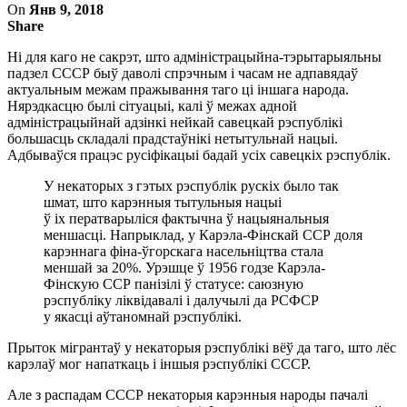
On
Янв 9, 2018
Share
Ні для каго не сакрэт, што адміністрацыйна-тэрытарыяльны
падзел СССР быў даволі спрэчным і часам не адпавядаў
актуальным межам пражывання таго ці іншага народа.
Нярэдкасцю былі сітуацыі, калі ў межах адной
адміністрацыйнай адзінкі нейкай савецкай рэспублікі
большасць складалі прадстаўнікі нетытульнай нацыі.
Адбываўся працэс русіфікацыі бадай усіх савецкіх рэспублік.
У некаторых з гэтых рэспублік рускіх было так
шмат, што карэнныя тытульныя нацыі
ў іх ператварыліся фактычна ў нацыянальныя
меншасці. Напрыклад, у Карэла-Фінскай ССР доля
карэннага фіна-ўгорскага насельніцтва стала
меншай за 20%. Урэшце ў 1956 годзе Карэла-
Фінскую ССР панізілі ў статусе: саюзную
рэспубліку ліквідавалі і далучылі да РСФСР
у якасці аўтаномнай рэспублікі.
Прыток мігрантаў у некаторыя рэспублікі вёў да таго, што лёс
карэлаў мог напаткаць і іншыя рэспублікі СССР.
Але з распадам СССР некаторыя карэнныя народы пачалі