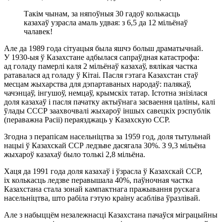
Такім чынам, за няпоўныя 30 гадоў колькасць
казахаў узрасла амаль удвая: з 6,5 да 12 мільёнаў
чалавек!
Але да 1989 года сітуацыя была яшчэ больш драматычнай.
У
1930-ыя
ў Казахстане адбылася сапраўдная катастрофа:
ад голаду памерлі каля 2 мільёнаў казахаў, вялікая частка
ратавалася ад голаду ў Кітаі. Пасля гэтага Казахстан стаў
месцам жыхарства для дэпартаваных народаў: палякаў,
чачэнцаў, інгушоў, немцаў, крымскіх татар. Істотна знізілася
доля казахаў і пасля пачатку актыўнага засваення цаліны, калі
ўлады СССР заахвочвалі жыхароў іншых савецкіх рэспублік
(пераважна Расіі) пераязджаць у Казахскую ССР.
Згодна з перапісам насельніцтва за 1959 год, доля тытульнай
нацыі ў Казахскай ССР ледзьве дасягала 30%. З 9,3 мільёна
жыхароў казахаў было толькі 2,8 мільёна.
Хаця да 1991 года доля казахаў і ўзрасла ў Казахскай ССР,
іх колькасць ледзве перавышала 40%, паўночная частка
Казахстана стала зонай кампактнага пражывання рускага
насельніцтва, што рабіла гэтую краіну асабліва ўразлівай.
Але з набыццём незалежнасці Казахстана пачаўся міграцыйны