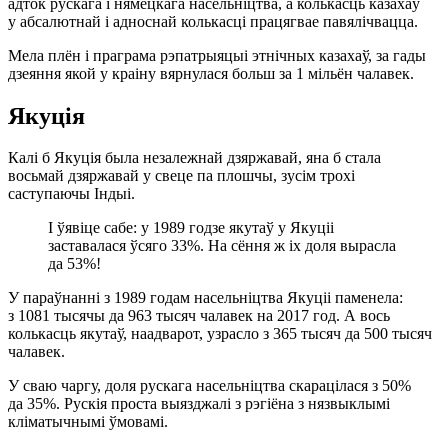
адток рускага і нямецкага насельніцтва, а колькасць казахаў
у абсалютнай і адноснай колькасці працягвае павялічвацца.
Мела плён і праграма рэпатрыяцыі этнічных казахаў, за гады
дзеяння якой у краіну вярнулася больш за 1 мільён чалавек.
Якуція
Калі б Якуція была незалежнай дзяржавай, яна б стала
восьмай дзяржавай у свеце па плошчы, зусім трохі
саступаючы Індыі.
І ўявіце сабе: у 1989 годзе якутаў у Якуціі
заставалася ўсяго 33%. На сёння ж іх доля вырасла
да 53%!
У параўнанні з 1989 годам насельніцтва Якуціі паменела:
з 1081 тысячы да 963 тысяч чалавек на 2017 год. А вось
колькасць якутаў, наадварот, узрасло з 365 тысяч да 500 тысяч
чалавек.
У сваю чаргу, доля рускага насельніцтва скарацілася з 50%
да 35%. Рускія проста выязджалі з рэгіёна з нязвыклымі
кліматычнымі ўмовамі.