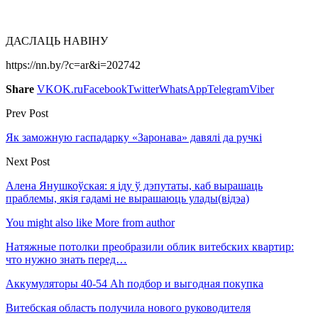
ДАСЛАЦЬ НАВІНУ
https://nn.by/?c=ar&i=202742
Share
VK
OK.ru
Facebook
Twitter
WhatsApp
Telegram
Viber
Prev Post
Як заможную гаспадарку «Заронава» давялі да ручкі
Next Post
Алена Янушкоўская: я іду ў дэпутаты, каб вырашаць
праблемы, якія гадамі не вырашаюць улады(відэа)
You might also like
More from author
Натяжные потолки преобразили облик витебских квартир:
что нужно знать перед…
Аккумуляторы 40-54 Ah подбор и выгодная покупка
Витебская область получила нового руководителя