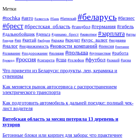
Метки
#беларусь
#tochka
#авто
#бизнес
#алкоголь
#банк
#батискаф
#брест
#брестская_область
#германия
#гандбол
#гибель
#зарплата
#дальнобойщик
#деньга
#динамо_брест
#животное
#игры
#китай
#кредит
#курс_валют
#ип
#кража
#медицина
#индия
#кобрин
#новости компаний
#налог
#пенсия
#недвижимость
#питание
#польша
#работа
#плавание
#подорожание
#полиция
#путешествие
#россия
#футбол
#сша
#сигарета
#телефон
#цена
#рекорд
#хоккей
Что привезти из Беларуси: продукты, лен, керамика и
сувениры
Как меняется рынок автосервиса с распространением
электрического транспорта
Как подготовить автомобиль к дальней поездке: полный чек-
лист водителя
Витебская область за месяц потеряла 13 деревень и
хуторов
Бетонные блоки или кирпич для забора: что практичнее