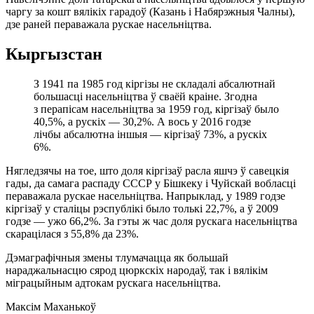
чаргу за кошт вялікіх гарадоў (Казань і Набярэжныя Чалны),
дзе раней пераважала рускае насельніцтва.
Кыргызстан
З 1941 па 1985 год кіргізы не складалі абсалютнай
большасці насельніцтва ў сваёй краіне. Згодна
з перапісам насельніцтва за 1959 год, кіргізаў было
40,5%, а рускіх — 30,2%. А вось у 2016 годзе
лічбы абсалютна іншыя — кіргізаў 73%, а рускіх
6%.
Нягледзячы на тое, што доля кіргізаў расла яшчэ ў савецкія
гады, да самага распаду СССР у Бішкеку і Чуйскай вобласці
пераважала рускае насельніцтва. Напрыклад, у 1989 годзе
кіргізаў у сталіцы рэспублікі было толькі 22,7%, а ў 2009
годзе — ужо 66,2%. За гэты ж час доля рускага насельніцтва
скарацілася з 55,8% да 23%.
Дэмаграфічныя змены тлумачацца як большай
нараджальнасцю сярод цюркскіх народаў, так і вялікім
міграцыйным адтокам рускага насельніцтва.
Максім Маханькоў