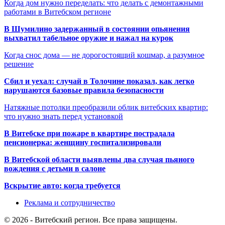
Когда дом нужно переделать: что делать с демонтажными
работами в Витебском регионе
В Шумилино задержанный в состоянии опьянения
выхватил табельное оружие и нажал на курок
Когда снос дома — не дорогостоящий кошмар, а разумное
решение
Сбил и уехал: случай в Толочине показал, как легко
нарушаются базовые правила безопасности
Натяжные потолки преобразили облик витебских квартир:
что нужно знать перед установкой
В Витебске при пожаре в квартире пострадала
пенсионерка: женщину госпитализировали
В Витебской области выявлены два случая пьяного
вождения с детьми в салоне
Вскрытие авто: когда требуется
Реклама и сотрудничество
© 2026 - Витебский регион. Все права защищены.