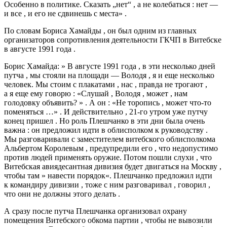
Особенно в политике. Сказать „нет“ , а не колебаться : нет —
и все , и его не сдвинешь с места» .
По словам Бориса Хамайды , он был одним из главных
организаторов сопротивления деятельности ГКЧП в Витебске
в августе 1991 года .
Борис Хамайда: » В августе 1991 года , в эти несколько дней
путча , мы стояли на площади — Володя , я и еще несколько
человек. Мы стоим с плакатами , нас , правда не трогают ,
а я еще ему говорю : «Слушай , Володя , может , нам
голодовку объявить? » . А он : «Не торопись , может что-то
поменяться …» . И действительно ,
21-го
утром уже путчу
конец пришел . Но роль Плешчанко в эти дни была очень
важна : он предложил идти в облисполком к руководству .
Мы разговаривали с заместителем витебского облисполкома
Альбертом Королевым , предупредили его , что недопустимо
против людей применять оружие. Потом пошли слухи , что
Витебская авиядесантная дивизия будет двигаться на Москву ,
чтобы там » навести порядок«. Плешчанко предложил идти
к командиру дивизии , тоже с ним разговаривал , говорил ,
что они не должны этого делать .
А сразу после путча Плешчанка организовал охрану
помещения Витебского обкома партии , чтобы не вывозили