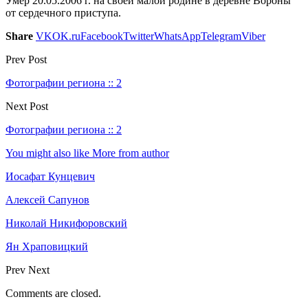
Умер 20.05.2006 г. на своей малой родине в деревне Вороны
от сердечного приступа.
Share
VK
OK.ru
Facebook
Twitter
WhatsApp
Telegram
Viber
Prev Post
Фотографии региона :: 2
Next Post
Фотографии региона :: 2
You might also like
More from author
Иосафат Кунцевич
Алексей Сапунов
Николай Никифоровский
Ян Храповицкий
Prev
Next
Comments are closed.