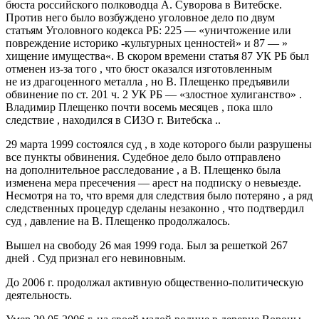
бюста российского полководца А. Суворова в Витебске.
Против него было возбуждено уголовное дело по двум
статьям Уголовного кодекса РБ: 225 — «уничтожение или
повреждение историко -культурных ценностей» и 87 — »
хищение имущества«. В скором времени статья 87 УК РБ был
отменен из-за того , что бюст оказался изготовленным
не из драгоценного металла , но В. Плещенко предъявили
обвинение по ст. 201 ч. 2 УК РБ — «злостное хулиганство» .
Владимир Плещенко почти восемь месяцев , пока шло
следствие , находился в СИЗО г. Витебска ..
29 марта 1999 состоялся суд , в ходе которого были разрушены
все пункты обвинения. Судебное дело было отправлено
на дополнительное расследование , а В. Плещенко была
изменена мера пресечения — арест на подписку о невыезде.
Несмотря на то, что время для следствия было потеряно , а ряд
следственных процедур сделаны незаконно , что подтвердил
суд , давление на В. Плещенко продолжалось.
Вышел на свободу 26 мая 1999 года. Был за решеткой 267
дней . Суд признал его невиновным.
До 2006 г. продолжал активную общественно-политическую
деятельность.