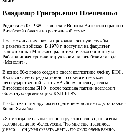
Share
Владимир Григорьевич Плешчанко
Родился 26.07.1948 г. в деревне Вороны Витебского района
Витебской области в крестьянской семье .
После окончания школы проходил военную службы
в ракетных войсках. В 1970 г. поступил на факультет
радиотехники Минского радиотехнического института .
Работал инженером-конструктором на витебском заводе
«Монолит».
В конце
80-х
годов создал в своем коллективе ячейку БНФ.
Являлся членом редакционного совета витебской
негосударственной газеты «Выбор» , председателем
Витебской рады БНФ , после распада партии возглавил
областную организацию КХП БНФ.
Его ближайшим другом и соратником долгие годы оставался
Борис Хамайда:
«Я никогда не слышал от него русского слова , он всегда
разговаривал по -белорусски. Что мне еще ​​нравилось
у него — он умел сказать „нет“. Это было очень важно.