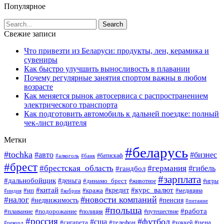
Популярное
Свежие записи
Что привезти из Беларуси: продукты, лен, керамика и
сувениры
Как быстро улучшить выносливость в плавании
Почему регулярные занятия спортом важны в любом
возрасте
Как меняется рынок автосервиса с распространением
электрического транспорта
Как подготовить автомобиль к дальней поездке: полный
чек-лист водителя
Метки
#беларусь
#tochka
#авто
#бизнес
#алкоголь
#банк
#батискаф
#брест
#брестская_область
#германия
#гандбол
#гибель
#зарплата
#дальнобойщик
#деньга
#динамо_брест
#животное
#игры
#китай
#кредит
#курс_валют
#ип
#кража
#медицина
#индия
#кобрин
#новости компаний
#налог
#пенсия
#недвижимость
#питание
#польша
#работа
#плавание
#подорожание
#полиция
#путешествие
#россия
#футбол
#сша
#сигарета
#телефон
#цена
#рекорд
#хоккей