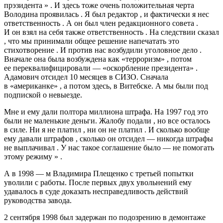
прэзидента » . И здесь тоже очень положительная черта
Володина проявилась . Я был редактор , и фактически я нес
ответственность . А он был член редакционного совета .
И он взял на себя также ответственность . На следствии сказал
, что мы принимали общее решение напечатать это
стихотворение . И против нас возбудили уголовное дело .
Вначале она была возбуждена как «терроризм» , потом
ее переквалифицировали — «оскорбление президента» .
Адамович отсидел 10 месяцев в СИЗО. Сначала
в «американке» , а потом здесь, в Витебске. А мы были под
подпиской о невыезде.
Мне и ему дали полтора миллиона штрафа. На 1997 год это
были не маленькие деньги. Жалобу подали , но все осталось
в силе. Ни я не платил , ни он не платил . И сколько вообще
ему давали штрафов , сколько он отсидел — никогда штрафы
не выплачивал . У нас такое соглашение было — не помогать
этому режиму » .
А в 1998 — м Владимира Плещенко с третьей попытки
уволили с работы. После первых двух увольнений ему
удавалось в суде доказать несправедливость действий
руководства завода.
2 сентября 1998 был задержан по подозрению в демонтаже