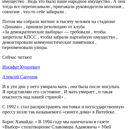
имущество . Ведь это было наше народное имущество . А они
тогда все переписывали , приезжали руководители колхозов ,
совхозов , что-то себе забирали .
Потом мы собрали митинг в тысячу человек на стадионе
«Динамо» , приняли резолюцию от клуба
«За демократические выборы» — требовали , чтобы
запретили КПСС , чтобы забрали партийную имущество ,
демонтировали коммунистические памятники ,
переименовали улицы.
Сейчас читают
Иосафат Кунцевич
Алексей Сапунов
И в эти дни у него умирала мать , она была после инсульта.
Я представляю его состояние . И мать умирает , и такая
опасность над нашей страной» .
С 1992 г. стал распространять листовки и негосударственную
прессу возле так называемого «синего дома» в Витебске.
Борис Хамайда: » В 1994 году мы напечатали в газете
«Выбор» стихотворение Славомира Адамовича » Убей