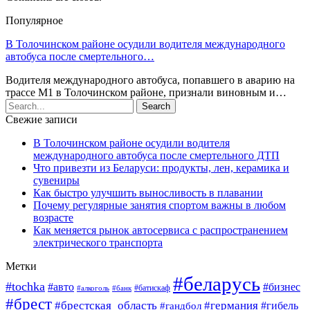
Популярное
В Толочинском районе осудили водителя международного
автобуса после смертельного…
Водителя международного автобуса, попавшего в аварию на
трассе М1 в Толочинском районе, признали виновным и…
Свежие записи
В Толочинском районе осудили водителя
международного автобуса после смертельного ДТП
Что привезти из Беларуси: продукты, лен, керамика и
сувениры
Как быстро улучшить выносливость в плавании
Почему регулярные занятия спортом важны в любом
возрасте
Как меняется рынок автосервиса с распространением
электрического транспорта
Метки
#беларусь
#tochka
#авто
#бизнес
#алкоголь
#банк
#батискаф
#брест
#брестская_область
#германия
#гандбол
#гибель