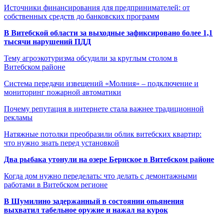
Источники финансирования для предпринимателей: от
собственных средств до банковских программ
В Витебской области за выходные зафиксировано более 1,1
тысячи нарушений ПДД
Тему агроэкотуризма обсудили за круглым столом в
Витебском районе
Система передачи извещений «Молния» – подключение и
мониторинг пожарной автоматики
Почему репутация в интернете стала важнее традиционной
рекламы
Натяжные потолки преобразили облик витебских квартир:
что нужно знать перед установкой
Два рыбака утонули на озере Бернское в Витебском районе
Когда дом нужно переделать: что делать с демонтажными
работами в Витебском регионе
В Шумилино задержанный в состоянии опьянения
выхватил табельное оружие и нажал на курок