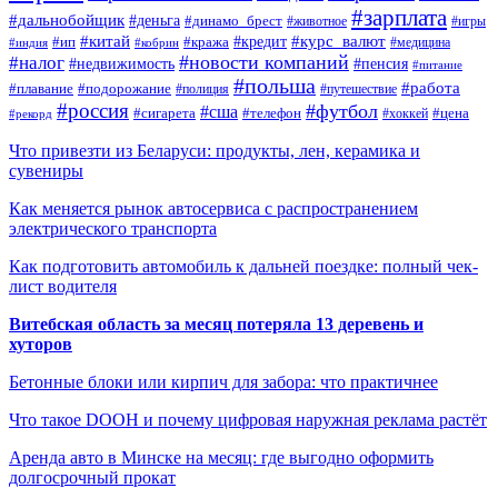
#зарплата
#дальнобойщик
#деньга
#динамо_брест
#животное
#игры
#китай
#кредит
#курс_валют
#ип
#кража
#медицина
#индия
#кобрин
#новости компаний
#налог
#пенсия
#недвижимость
#питание
#польша
#работа
#плавание
#подорожание
#полиция
#путешествие
#россия
#футбол
#сша
#сигарета
#телефон
#цена
#рекорд
#хоккей
Что привезти из Беларуси: продукты, лен, керамика и
сувениры
Как меняется рынок автосервиса с распространением
электрического транспорта
Как подготовить автомобиль к дальней поездке: полный чек-
лист водителя
Витебская область за месяц потеряла 13 деревень и
хуторов
Бетонные блоки или кирпич для забора: что практичнее
Что такое DOOH и почему цифровая наружная реклама растёт
Аренда авто в Минске на месяц: где выгодно оформить
долгосрочный прокат