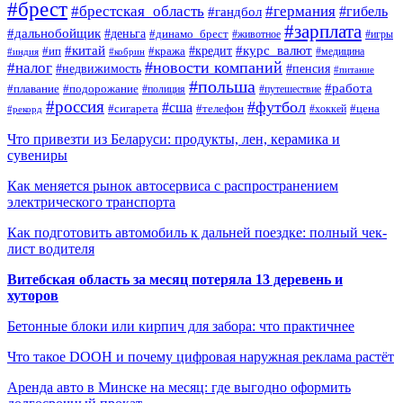
#брест
#брестская_область
#германия
#гандбол
#гибель
#зарплата
#дальнобойщик
#деньга
#динамо_брест
#животное
#игры
#китай
#кредит
#курс_валют
#ип
#кража
#медицина
#индия
#кобрин
#новости компаний
#налог
#пенсия
#недвижимость
#питание
#польша
#работа
#плавание
#подорожание
#полиция
#путешествие
#россия
#футбол
#сша
#сигарета
#телефон
#цена
#рекорд
#хоккей
Что привезти из Беларуси: продукты, лен, керамика и
сувениры
Как меняется рынок автосервиса с распространением
электрического транспорта
Как подготовить автомобиль к дальней поездке: полный чек-
лист водителя
Витебская область за месяц потеряла 13 деревень и
хуторов
Бетонные блоки или кирпич для забора: что практичнее
Что такое DOOH и почему цифровая наружная реклама растёт
Аренда авто в Минске на месяц: где выгодно оформить