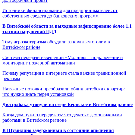
долгосрочный прокат
Источники финансирования для предпринимателей: от
собственных средств до банковских программ
В Витебской области за выходные зафиксировано более 1,1
тысячи нарушений ПДД
Тему агроэкотуризма обсудили за круглым столом в
Витебском районе
Система передачи извещений «Молния» – подключение и
мониторинг пожарной автоматики
Почему репутация в интернете стала важнее традиционной
рекламы
Натяжные потолки преобразили облик витебских квартир:
что нужно знать перед установкой
Два рыбака утонули на озере Бернское в Витебском районе
Когда дом нужно переделать: что делать с демонтажными
работами в Витебском регионе
В Шумилино задержанный в состоянии опьянения