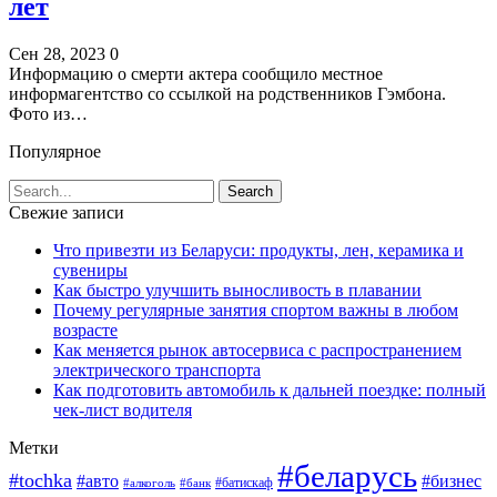
лет
Сен 28, 2023
0
Информацию о смерти актера сообщило местное
информагентство со ссылкой на родственников Гэмбона.
Фото из…
Популярное
Свежие записи
Что привезти из Беларуси: продукты, лен, керамика и
сувениры
Как быстро улучшить выносливость в плавании
Почему регулярные занятия спортом важны в любом
возрасте
Как меняется рынок автосервиса с распространением
электрического транспорта
Как подготовить автомобиль к дальней поездке: полный
чек-лист водителя
Метки
#беларусь
#tochka
#авто
#бизнес
#алкоголь
#банк
#батискаф