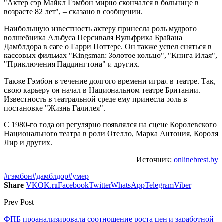
"Актер сэр Майкл Гэмбон мирно скончался в больнице в
возрасте 82 лет", – сказано в сообщении.
Наибольшую известность актеру принесла роль мудрого
волшебника Альбуса Персиваля Вульфрика Брайана
Дамблдора в саге о Гарри Поттере. Он также успел сняться в
кассовых фильмах "Kingsman: Золотое кольцо", "Книга Илая",
"Приключения Паддингтона" и других.
Также Гэмбон в течение долгого времени играл в театре. Так,
свою карьеру он начал в Национальном театре Британии.
Известность в театральной среде ему принесла роль в
постановке "Жизнь Галилея".
С 1980-го года он регулярно появлялся на сцене Королевского
Национального театра в роли Отелло, Марка Антония, Короля
Лир и других.
Источник:
onlinebrest.by
#гэмбон
#дамблдор
#умер
Share
VK
OK.ru
Facebook
Twitter
WhatsApp
Telegram
Viber
Prev Post
ФПБ проанализировала соотношение роста цен и заработной