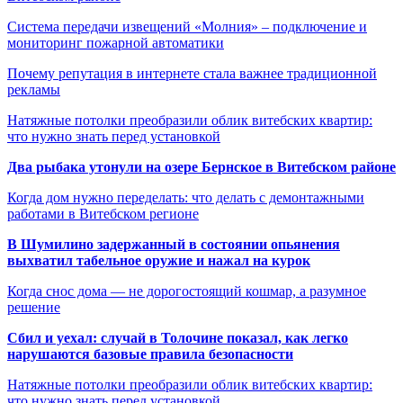
Система передачи извещений «Молния» – подключение и
мониторинг пожарной автоматики
Почему репутация в интернете стала важнее традиционной
рекламы
Натяжные потолки преобразили облик витебских квартир:
что нужно знать перед установкой
Два рыбака утонули на озере Бернское в Витебском районе
Когда дом нужно переделать: что делать с демонтажными
работами в Витебском регионе
В Шумилино задержанный в состоянии опьянения
выхватил табельное оружие и нажал на курок
Когда снос дома — не дорогостоящий кошмар, а разумное
решение
Сбил и уехал: случай в Толочине показал, как легко
нарушаются базовые правила безопасности
Натяжные потолки преобразили облик витебских квартир:
что нужно знать перед установкой