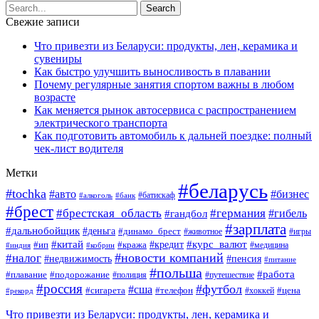
Свежие записи
Что привезти из Беларуси: продукты, лен, керамика и
сувениры
Как быстро улучшить выносливость в плавании
Почему регулярные занятия спортом важны в любом
возрасте
Как меняется рынок автосервиса с распространением
электрического транспорта
Как подготовить автомобиль к дальней поездке: полный
чек-лист водителя
Метки
#беларусь
#tochka
#авто
#бизнес
#алкоголь
#банк
#батискаф
#брест
#брестская_область
#германия
#гандбол
#гибель
#зарплата
#дальнобойщик
#деньга
#динамо_брест
#животное
#игры
#китай
#кредит
#курс_валют
#ип
#кража
#медицина
#индия
#кобрин
#новости компаний
#налог
#пенсия
#недвижимость
#питание
#польша
#работа
#плавание
#подорожание
#полиция
#путешествие
#россия
#футбол
#сша
#сигарета
#телефон
#цена
#рекорд
#хоккей
Что привезти из Беларуси: продукты, лен, керамика и