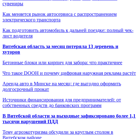
сувениры
Как меняется рынок автосервиса с распространением
электрического транспорта
Как подготовить автомобиль к дальней поездке: полный чек-
лист водителя
Витебская область за месяц потеряла 13 деревень и
хуторов
Бетонные блоки или кирпич для забора: что практичнее
Что такое DOOH и почему цифровая наружная реклама растёт
Аренда авто в Минске на месяц: где выгодно оформить
долгосрочный прокат
Источники финансирования для предпринимателей: от
собственных средств до банковских программ
В Витебской области за выходные зафиксировано более 1,1
тысячи нарушений ПДД
Тему агроэкотуризма обсудили за круглым столом в
Витебском районе