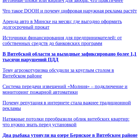
Бетонные блоки или кирпич для забора: что практичнее
Что такое DOOH и почему цифровая наружная реклама растёт
Аренда авто в Минске на месяц: где выгодно оформить
долгосрочный прокат
Источники финансирования для предпринимателей: от
собственных средств до банковских программ
В Витебской области за выходные зафиксировано более 1,1
тысячи нарушений ПДД
Тему агроэкотуризма обсудили за круглым столом в
Витебском районе
Система передачи извещений «Молния» – подключение и
мониторинг пожарной автоматики
Почему репутация в интернете стала важнее традиционной
рекламы
Натяжные потолки преобразили облик витебских квартир:
что нужно знать перед установкой
Два рыбака утонули на озере Бернское в Витебском районе