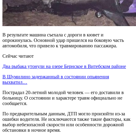
В результате машина съехала с дороги в кювет и
опрокинулась. Основной удар пришелся на боковую часть
автомобиля, что привело к травмированию пассажира.
Сейчас читают
Два рыбака утонули на озере Бернское в Витебском районе
В Шумилино задержанный в состоянии опьянения
выхватил…
Пострадал 20-летний молодой человек — его доставили в
больницу. О состоянии и характере травм официально не
сообщается.
По предварительным данным, ДТП могло произойти из-за
ошибки водителя. Не исключаются также такие факторы, как
выбор небезопасной скорости или особенности дорожной
обстановки в ночное время.