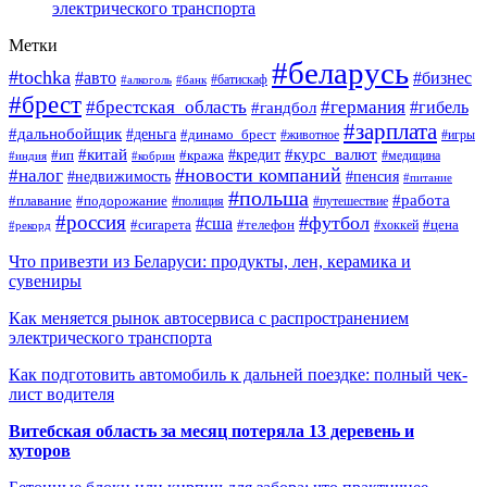
электрического транспорта
Метки
#беларусь
#tochka
#авто
#бизнес
#алкоголь
#банк
#батискаф
#брест
#брестская_область
#германия
#гандбол
#гибель
#зарплата
#дальнобойщик
#деньга
#динамо_брест
#животное
#игры
#китай
#кредит
#курс_валют
#ип
#кража
#медицина
#индия
#кобрин
#новости компаний
#налог
#пенсия
#недвижимость
#питание
#польша
#работа
#плавание
#подорожание
#полиция
#путешествие
#россия
#футбол
#сша
#сигарета
#телефон
#цена
#рекорд
#хоккей
Что привезти из Беларуси: продукты, лен, керамика и
сувениры
Как меняется рынок автосервиса с распространением
электрического транспорта
Как подготовить автомобиль к дальней поездке: полный чек-
лист водителя
Витебская область за месяц потеряла 13 деревень и
хуторов