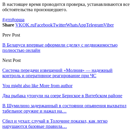
В настоящее время проводится проверка, устанавливаются все
обстоятельства произошедшего.
#дтп
#орша
Share
VK
OK.ru
Facebook
Twitter
WhatsApp
Telegram
Viber
Prev Post
В Беларуси впервые оформили сделку с недвижимостью
полностью онлайн
Next Post
Система передачи извещений «Молния» — надежный
контроль и оперативное реагирование при ЧС
You might also like
More from author
Два рыбака утонули на озере Бернское в Витебском районе
В Шумилино задержанный в состоянии опьянения выхватил
табельное оружие и нажал на…
Сбил и уехал: случай в Толочине показал, как легко
нарушаются базовые правила…