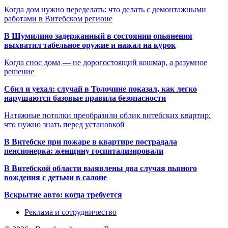
Когда дом нужно переделать: что делать с демонтажными
работами в Витебском регионе
В Шумилино задержанный в состоянии опьянения
выхватил табельное оружие и нажал на курок
Когда снос дома — не дорогостоящий кошмар, а разумное
решение
Сбил и уехал: случай в Толочине показал, как легко
нарушаются базовые правила безопасности
Натяжные потолки преобразили облик витебских квартир:
что нужно знать перед установкой
В Витебске при пожаре в квартире пострадала
пенсионерка: женщину госпитализировали
В Витебской области выявлены два случая пьяного
вождения с детьми в салоне
Вскрытие авто: когда требуется
Реклама и сотрудничество