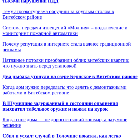
тысячи нарушений ПДД
Тему агроэкотуризма обсудили за круглым столом в
Витебском районе
Система передачи извещений «Молния» – подключение и
мониторинг пожарной автоматики
Почему репутация в интернете стала важнее традиционной
рекламы
Натяжные потолки преобразили облик витебских квартир:
что нужно знать перед установкой
Два рыбака утонули на озере Бернское в Витебском районе
Когда дом нужно переделать: что делать с демонтажными
работами в Витебском регионе
В Шумилино задержанный в состоянии опьянения
выхватил табельное оружие и нажал на курок
Когда снос дома — не дорогостоящий кошмар, а разумное
решение
Сбил и уехал: случай в Толочине показал, как легко