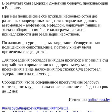
В результате был задержан 26-летний белорус, проживающий
в Варшаве.
При нем полицейские обнаружили несколько сотен доз
различных запрещенных веществ: которые находились в
автомобиле – амфетамин, мефедрон, марихуану, гашиш и
экстази общим весом более килограмма, а также
принадлежности для реализации наркотиков.
По данным ресурса, во время задержания белорус оказал
полицейским сопротивление, поэтому к нему были
применены спецсредства.
Для проведения расследования дела прокурор направил в суд
ходатайство о применении к подозреваемому меры
пресечения в виде заключения под стражу. Суд арестовал
задержанного на три месяца.
Сообщается, что за совершенное преступление белорусу
может грозить суровое наказание – лишение свободы на срок
до 12 лет.
Источник:
onlinebrest.by
#беларусь
#наркотик
#полиция
#польша