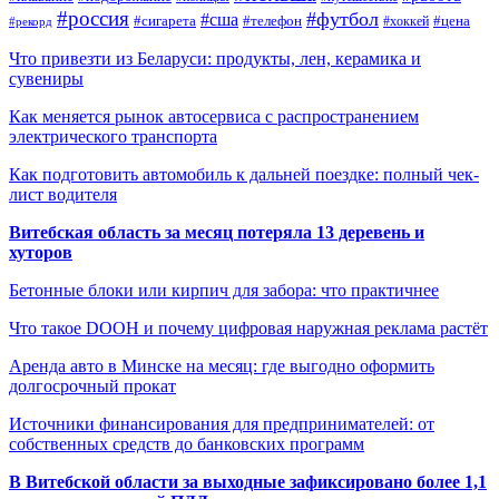
#россия
#футбол
#сша
#сигарета
#телефон
#цена
#рекорд
#хоккей
Что привезти из Беларуси: продукты, лен, керамика и
сувениры
Как меняется рынок автосервиса с распространением
электрического транспорта
Как подготовить автомобиль к дальней поездке: полный чек-
лист водителя
Витебская область за месяц потеряла 13 деревень и
хуторов
Бетонные блоки или кирпич для забора: что практичнее
Что такое DOOH и почему цифровая наружная реклама растёт
Аренда авто в Минске на месяц: где выгодно оформить
долгосрочный прокат
Источники финансирования для предпринимателей: от
собственных средств до банковских программ
В Витебской области за выходные зафиксировано более 1,1