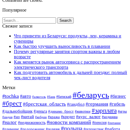
Comments are closed.
Популярное
Свежие записи
Что привезти из Беларуси: продукты, лен, керамика и
сувениры
Как быстро улучшить выносливость в плавании
Почему регулярные занятия спортом важны в любом
возрасте
Как меняется рынок автосервиса с распространением
электрического транспорта
Как подготовить автомобиль к дальней поездке: полный
чек-лист водителя
Метки
#беларусь
#tochka
#авто
#бизнес
#алкоголь
#банк
#батискаф
#брест
#брестская_область
#германия
#гандбол
#гибель
#зарплата
#дальнобойщик
#деньга
#динамо_брест
#животное
#игры
#китай
#кредит
#курс_валют
#ип
#кража
#медицина
#индия
#кобрин
#новости компаний
#налог
#пенсия
#недвижимость
#питание
#польша
#работа
#плавание
#подорожание
#полиция
#путешествие