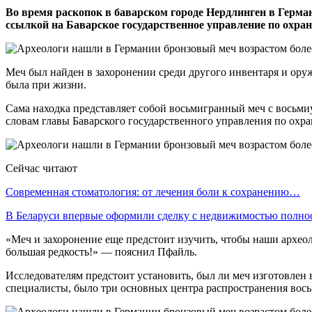
Во время раскопок в баварском городе Нердлинген в Герман
ссылкой на Баварское государственное управление по охра
Меч был найден в захоронении среди другого инвентаря и ору
была при жизни.
Сама находка представляет собой восьмигранный меч с восьм
словам главы Баварского государственного управления по охр
Сейчас читают
Современная стоматология: от лечения боли к сохранению…
В Беларуси впервые оформили сделку с недвижимостью полн
«Меч и захоронение еще предстоит изучить, чтобы наши археол
большая редкость!» — пояснил Пфайль.
Исследователям предстоит установить, был ли меч изготовлен 
специалисты, было три основных центра распространения вось