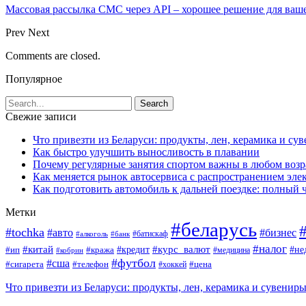
Массовая рассылка СМС через API – хорошее решение для ваш
Prev
Next
Comments are closed.
Популярное
Свежие записи
Что привезти из Беларуси: продукты, лен, керамика и су
Как быстро улучшить выносливость в плавании
Почему регулярные занятия спортом важны в любом возр
Как меняется рынок автосервиса с распространением эле
Как подготовить автомобиль к дальней поездке: полный 
Метки
#беларусь
#tochka
#авто
#бизнес
#алкоголь
#банк
#батискаф
#налог
#китай
#кредит
#курс_валют
#ип
#не
#кража
#медицина
#кобрин
#футбол
#сша
#сигарета
#телефон
#цена
#хоккей
Что привезти из Беларуси: продукты, лен, керамика и сувенир