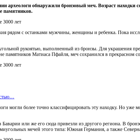
ии археологи обнаружили бронзовый меч. Возраст находки со
не памятников.
жия рядом с останками мужчины, женщины и ребенка. Пока иссл
иугольной рукоятью, выполненный из бронзы. Для украшения пр
ане памятников Матиаса Пфайля, меч сохранился в прекрасном с
остью…
оги могли более точно классифицировать эту находку. Но уже м
в Баварии или же его сюда привезли из другого региона. В брон
миугольных мечей этого типа: Южная Германия, а также Северн