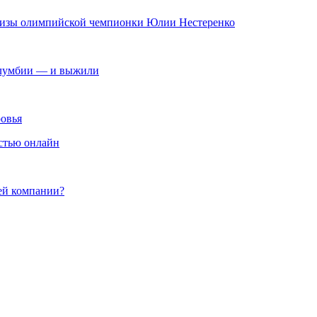
призы олимпийской чемпионки Юлии Нестеренко
Колумбии — и выжили
ровья
стью онлайн
ей компании?