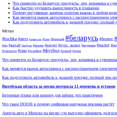
Что привезти из Беларуси: продукты, лен, керамика и су
Как быстро улучшить выносливость в плавании
Почему регулярные занятия спортом важны в любом возр
Как меняется рынок автосервиса с распространением эле
Как подготовить автомобиль к дальней поездке: полный 
Метки
#беларусь
#tochka
#авто
#бизнес
#алкоголь
#банк
#батискаф
#налог
#китай
#кредит
#курс_валют
#ип
#не
#кража
#медицина
#кобрин
#футбол
#сша
#сигарета
#телефон
#цена
#хоккей
Что привезти из Беларуси: продукты, лен, керамика и сувенир
Как меняется рынок автосервиса с распространением электриче
Как подготовить автомобиль к дальней поездке: полный чек-ли
Витебская область за месяц потеряла 13 деревень и хуторов
Бетонные блоки или кирпич для забора: что практичнее
Что такое DOOH и почему цифровая наружная реклама растёт
Аренда авто в Минске на месяц: где выгодно оформить долгос