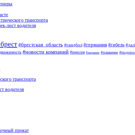
вениры
асте
ктрического транспорта
чек-лист водителя
#брест
#брестская_область
#германия
#гандбол
#гибель
#да
#новости компаний
#пенсия
движимость
#плавание
#подоро
#питание
ы
ского транспорта
ст водителя
рочный прокат