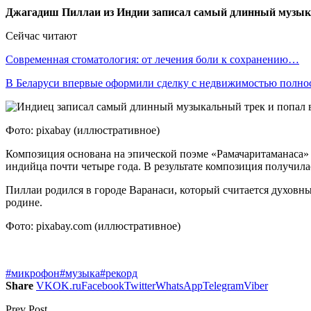
Джагадиш Пиллаи из Индии записал самый длинный музыкал
Сейчас читают
Современная стоматология: от лечения боли к сохранению…
В Беларуси впервые оформили сделку с недвижимостью полн
Фото: pixabay (иллюстративное)
Композиция основана на эпической поэме «Рамачаритаманаса» (
индийца почти четыре года. В результате композиция получила
Пиллаи родился в городе Варанаси, который считается духовны
родине.
Фото: pixabay.com (иллюстративное)
#микрофон
#музыка
#рекорд
Share
VK
OK.ru
Facebook
Twitter
WhatsApp
Telegram
Viber
Prev Post