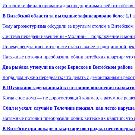
Источники финансирования для предпринимателей: от собстве
В Витебской области за выходные зафиксировано более 1,
Тему агроэкотуризма обсудили за круглым столом в Витебском
Система передачи извещений «Молния» – подключение и мон
Почему репутация в интернете стала важнее традиционной ре
Натяжные потолки преобразили облик витебских квартир: что 
Два рыбака утонули на озере Бернское в Витебском районе
Когда дом нужно переделать: что делать с демонтажными рабо
В Шумилино задержанный в состоянии опьянения выхватил
Когда снос дома — не дорогостоящий кошмар, а разумное реше
Сбил и уехал: случай в Толочине показал, как легко наруш
Натяжные потолки преобразили облик витебских квартир: что 
В Витебске при пожаре в квартире пострадала пенсионерк