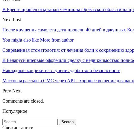
В Бресте прошел открытый чемпионат Брестской области на 
Next Post
После крушения самолета дети провели 40 дней в джунглях 
You might also like
More from author
Современная стоматология: от лечения боли к сохранению здо
В Беларуси впервые оформили сделку с недвижимостью полно
Накладные коврики на ступени: удобство и безопасность
Массовая рассылка СМС через API – хорошее решение для ваш
Prev
Next
Comments are closed.
Популярное
Свежие записи