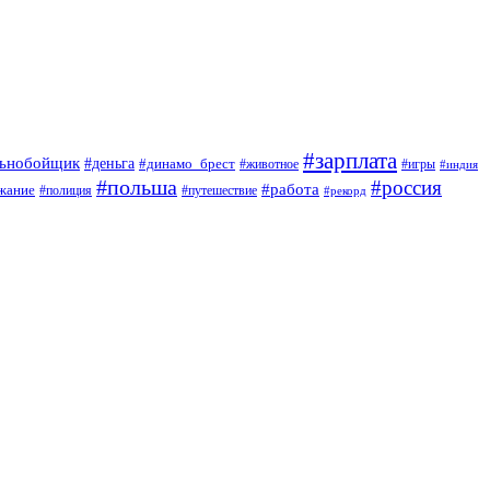
#зарплата
льнобойщик
#деньга
#динамо_брест
#животное
#игры
#индия
#польша
#россия
#работа
жание
#полиция
#путешествие
#рекорд