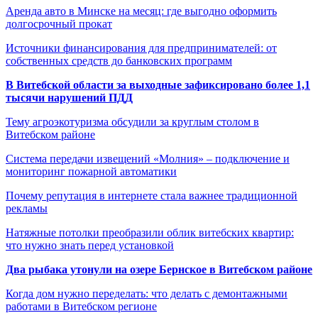
Аренда авто в Минске на месяц: где выгодно оформить
долгосрочный прокат
Источники финансирования для предпринимателей: от
собственных средств до банковских программ
В Витебской области за выходные зафиксировано более 1,1
тысячи нарушений ПДД
Тему агроэкотуризма обсудили за круглым столом в
Витебском районе
Система передачи извещений «Молния» – подключение и
мониторинг пожарной автоматики
Почему репутация в интернете стала важнее традиционной
рекламы
Натяжные потолки преобразили облик витебских квартир:
что нужно знать перед установкой
Два рыбака утонули на озере Бернское в Витебском районе
Когда дом нужно переделать: что делать с демонтажными
работами в Витебском регионе