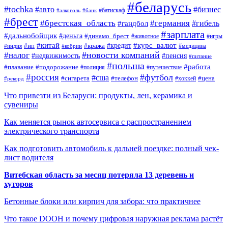
#беларусь
#tochka
#авто
#бизнес
#алкоголь
#банк
#батискаф
#брест
#брестская_область
#германия
#гандбол
#гибель
#зарплата
#дальнобойщик
#деньга
#динамо_брест
#животное
#игры
#китай
#кредит
#курс_валют
#ип
#кража
#медицина
#индия
#кобрин
#новости компаний
#налог
#пенсия
#недвижимость
#питание
#польша
#работа
#плавание
#подорожание
#полиция
#путешествие
#россия
#футбол
#сша
#сигарета
#телефон
#цена
#рекорд
#хоккей
Что привезти из Беларуси: продукты, лен, керамика и
сувениры
Как меняется рынок автосервиса с распространением
электрического транспорта
Как подготовить автомобиль к дальней поездке: полный чек-
лист водителя
Витебская область за месяц потеряла 13 деревень и
хуторов
Бетонные блоки или кирпич для забора: что практичнее
Что такое DOOH и почему цифровая наружная реклама растёт