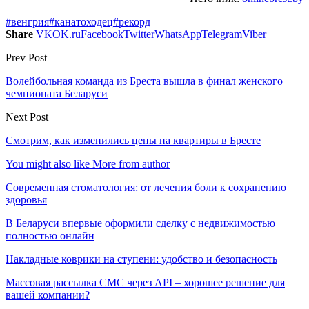
#венгрия
#канатоходец
#рекорд
Share
VK
OK.ru
Facebook
Twitter
WhatsApp
Telegram
Viber
Prev Post
Волейбольная команда из Бреста вышла в финал женского
чемпионата Беларуси
Next Post
Смотрим, как изменились цены на квартиры в Бресте
You might also like
More from author
Современная стоматология: от лечения боли к сохранению
здоровья
В Беларуси впервые оформили сделку с недвижимостью
полностью онлайн
Накладные коврики на ступени: удобство и безопасность
Массовая рассылка СМС через API – хорошее решение для
вашей компании?