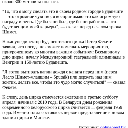
около 300 метров за полчаса.
"То, что я могу сделать это в своем родном городе Будапеште
— это огромное чувство, я воспринимаю это как огромную
награду и честь. Где бы я ни был, где бы ни работал… это
будет венцом моей карьеры", — сказал перед началом трюка
Шимет.
Накануне директор Будапештского цирка Петер Фекете
заявил, что погода не сможет помешать мероприятию,
приуроченному ко многим важным событиям: Всемирному
дню цирка, началу Международной театральной олимпиады в
Венгрии и 150-летию Будапешта.
"Я готов вытирать капли дождя с каната перед ним (перед
Ласло Шимет-младшим – Sputnik) или держать над ним
зонтик, делать все, чтобы это чудо могло случиться!" — сказал
Фекете.
К слову, день цирка отмечается ежегодно в третью субботу
апреля, начиная с 2010 года. В Беларуси днем рождения
современного белорусского цирка считается 11 февраля 1959
года. Именно тогда состоялось первое представление в новом
здании цирка в Минске.
Источник:
onlinebrest.by