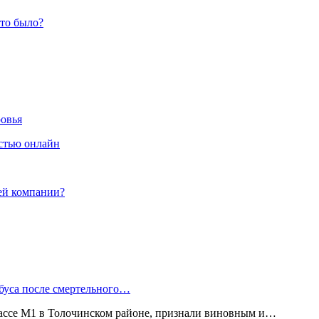
это было?
ровья
стью онлайн
ей компании?
буса после смертельного…
рассе М1 в Толочинском районе, признали виновным и…