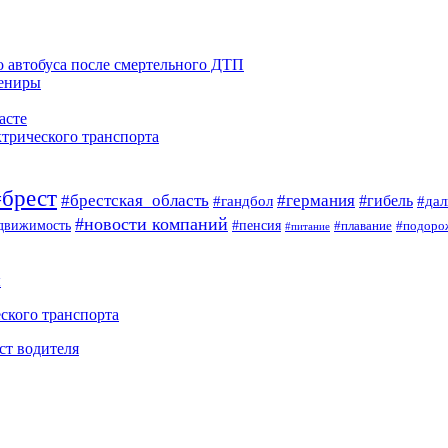
 автобуса после смертельного ДТП
вениры
асте
ктрического транспорта
#брест
#брестская_область
#германия
#гандбол
#гибель
#да
#новости компаний
#пенсия
движимость
#плавание
#подоро
#питание
ы
ского транспорта
ст водителя