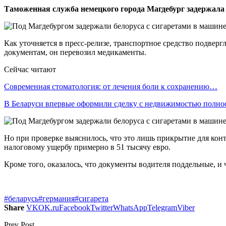
Таможенная служба немецкого города Магдебург задержала 
Как уточняется в пресс-релизе, транспортное средство подвер
документам, он перевозил медикаменты.
Сейчас читают
Современная стоматология: от лечения боли к сохранению…
В Беларуси впервые оформили сделку с недвижимостью полн
Но при проверке выяснилось, что это лишь прикрытие для кон
налоговому ущербу примерно в 51 тысячу евро.
Кроме того, оказалось, что документы водителя поддельные, и 
#беларусь
#германия
#сигарета
Share
VK
OK.ru
Facebook
Twitter
WhatsApp
Telegram
Viber
Prev Post