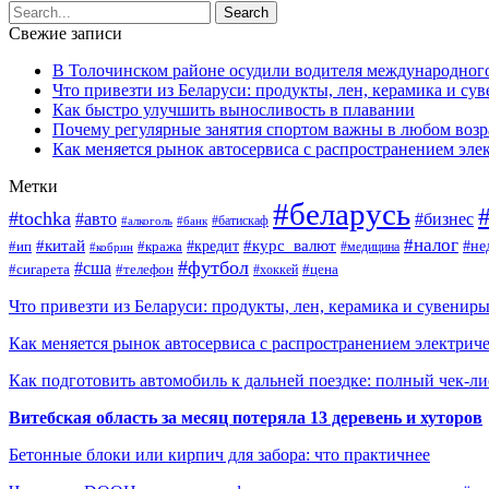
Свежие записи
В Толочинском районе осудили водителя международного
Что привезти из Беларуси: продукты, лен, керамика и су
Как быстро улучшить выносливость в плавании
Почему регулярные занятия спортом важны в любом возр
Как меняется рынок автосервиса с распространением эле
Метки
#беларусь
#tochka
#авто
#бизнес
#алкоголь
#банк
#батискаф
#налог
#китай
#кредит
#курс_валют
#ип
#не
#кража
#медицина
#кобрин
#футбол
#сша
#сигарета
#телефон
#цена
#хоккей
Что привезти из Беларуси: продукты, лен, керамика и сувенир
Как меняется рынок автосервиса с распространением электриче
Как подготовить автомобиль к дальней поездке: полный чек-ли
Витебская область за месяц потеряла 13 деревень и хуторов
Бетонные блоки или кирпич для забора: что практичнее