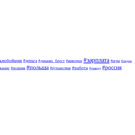
#зарплата
льнобойщик
#деньга
#динамо_брест
#животное
#игры
#индия
#польша
#россия
#работа
жание
#полиция
#путешествие
#рекорд