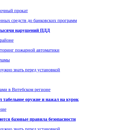
рочный прокат
нных средств до банковских программ
1 тысячи нарушений ПДД
 районе
иторинг пожарной автоматики
кламы
нужно знать перед установкой
тами в Витебском регионе
 табельное оружие и нажал на курок
ние
аются базовые правила безопасности
нужно знать перед установкой