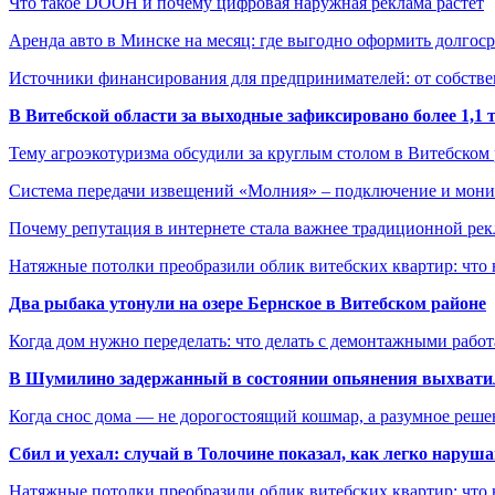
Что такое DOOH и почему цифровая наружная реклама растёт
Аренда авто в Минске на месяц: где выгодно оформить долгос
Источники финансирования для предпринимателей: от собстве
В Витебской области за выходные зафиксировано более 1,
Тему агроэкотуризма обсудили за круглым столом в Витебском
Система передачи извещений «Молния» – подключение и мон
Почему репутация в интернете стала важнее традиционной ре
Натяжные потолки преобразили облик витебских квартир: что 
Два рыбака утонули на озере Бернское в Витебском районе
Когда дом нужно переделать: что делать с демонтажными рабо
В Шумилино задержанный в состоянии опьянения выхватил
Когда снос дома — не дорогостоящий кошмар, а разумное реше
Сбил и уехал: случай в Толочине показал, как легко наруш
Натяжные потолки преобразили облик витебских квартир: что 