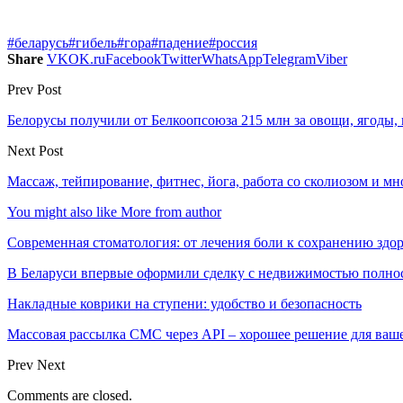
#беларусь
#гибель
#гора
#падение
#россия
Share
VK
OK.ru
Facebook
Twitter
WhatsApp
Telegram
Viber
Prev Post
Белорусы получили от Белкоопсоюза 215 млн за овощи, ягоды,
Next Post
Массаж, тейпирование, фитнес, йога, работа со сколиозом и м
You might also like
More from author
Современная стоматология: от лечения боли к сохранению здо
В Беларуси впервые оформили сделку с недвижимостью полно
Накладные коврики на ступени: удобство и безопасность
Массовая рассылка СМС через API – хорошее решение для ваш
Prev
Next
Comments are closed.