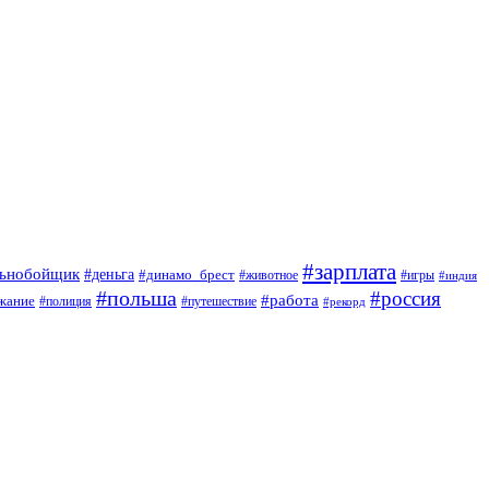
#зарплата
льнобойщик
#деньга
#динамо_брест
#животное
#игры
#индия
#польша
#россия
#работа
жание
#полиция
#путешествие
#рекорд