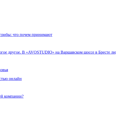
 грибы: что почем принимают
ногое другое. В «AVOSTUDIO» на Варшавском шоссе в Бресте люди
ровья
стью онлайн
ей компании?