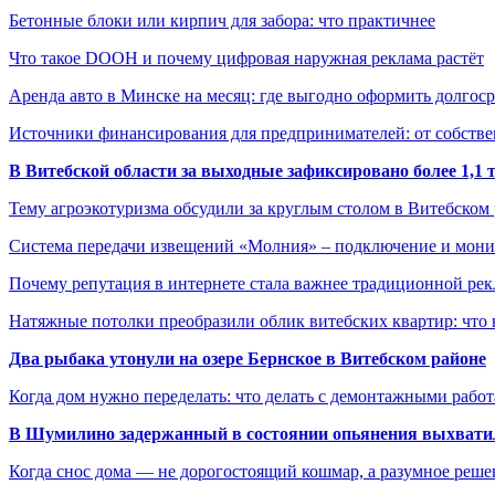
Бетонные блоки или кирпич для забора: что практичнее
Что такое DOOH и почему цифровая наружная реклама растёт
Аренда авто в Минске на месяц: где выгодно оформить долгос
Источники финансирования для предпринимателей: от собстве
В Витебской области за выходные зафиксировано более 1,
Тему агроэкотуризма обсудили за круглым столом в Витебском
Система передачи извещений «Молния» – подключение и мон
Почему репутация в интернете стала важнее традиционной ре
Натяжные потолки преобразили облик витебских квартир: что 
Два рыбака утонули на озере Бернское в Витебском районе
Когда дом нужно переделать: что делать с демонтажными рабо
В Шумилино задержанный в состоянии опьянения выхватил
Когда снос дома — не дорогостоящий кошмар, а разумное реше