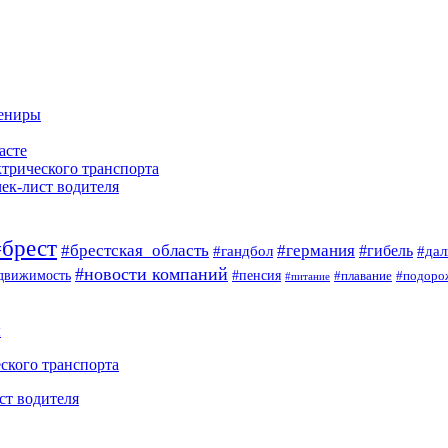
вениры
асте
ктрического транспорта
чек-лист водителя
#брест
#брестская_область
#германия
#гандбол
#гибель
#да
#новости компаний
#пенсия
движимость
#плавание
#подоро
#питание
ы
ского транспорта
ст водителя