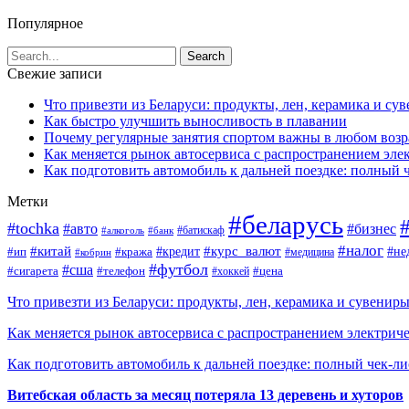
Популярное
Свежие записи
Что привезти из Беларуси: продукты, лен, керамика и су
Как быстро улучшить выносливость в плавании
Почему регулярные занятия спортом важны в любом возр
Как меняется рынок автосервиса с распространением эле
Как подготовить автомобиль к дальней поездке: полный 
Метки
#беларусь
#tochka
#авто
#бизнес
#алкоголь
#банк
#батискаф
#налог
#китай
#кредит
#курс_валют
#ип
#не
#кража
#медицина
#кобрин
#футбол
#сша
#сигарета
#телефон
#цена
#хоккей
Что привезти из Беларуси: продукты, лен, керамика и сувенир
Как меняется рынок автосервиса с распространением электриче
Как подготовить автомобиль к дальней поездке: полный чек-ли
Витебская область за месяц потеряла 13 деревень и хуторов