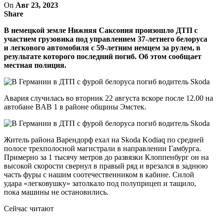
On
Авг 23, 2023
Share
В немецкой земле Нижняя Саксония произошло ДТП с
участием грузовика под управлением 37-летнего белоруса
и легкового автомобиля с 59-летним немцем за рулем, в
результате которого последний погиб. Об этом сообщает
местная полиция.
Авария случилась во вторник 22 августа вскоре после 12.00 на
автобане BAB 1 в районе общины Эмстек.
Житель района Варендорф ехал на Skoda Kodiaq по средней
полосе трехполосной магистрали в направлении Гамбурга.
Примерно за 1 тысячу метров до развязки Клоппенбург он на
высокой скорости свернул в правый ряд и врезался в заднюю
часть фуры с нашим соотечественником в кабине. Силой
удара «легковушку» затолкало под полуприцеп и тащило,
пока машины не остановились.
Сейчас читают