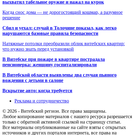
выхватил табельное оружие и нажал на курок
Когда снос дома — не дорогостоящий кошмар, а разумное
решение
Сбил и уехал: случай в Толочине показал, как легко
нарушаются базовые правила безопасности
Натяжные потолки преобразили облик витебских квартир:
что нужно знать перед установкой
В Витебске при пожаре в квартире пострадала
пенсионерка: женщину госпитализировали
В Витебской области выявлены два случая пьяного
вождения с детьми в салоне
Вскрытие авто: когда требуется
Реклама и сотрудничество
© 2026 - Витебский регион. Все права защищены.
Любое копирование материалов с нашего ресурса разрешается
только с обратной активной ссылкой на страницу статьи.
Все материалы опубликованные на сайте взяты с открытых
источников и других порталов интернета, все права на