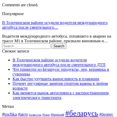
Comments are closed.
Популярное
В Толочинском районе осудили водителя международного
автобуса после смертельного…
Водителя международного автобуса, попавшего в аварию на
трассе М1 в Толочинском районе, признали виновным и…
Свежие записи
В Толочинском районе осудили водителя
международного автобуса после смертельного ДТП
Что привезти из Беларуси: продукты, лен, керамика и
сувениры
Как быстро улучшить выносливость в плавании
Почему регулярные занятия спортом важны в любом
возрасте
Как меняется рынок автосервиса с распространением
электрического транспорта
Метки
#беларусь
#tochka
#авто
#бизнес
#алкоголь
#банк
#батискаф