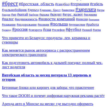
#брест
#брестская_область
#германия
#гандбол
#гибель
#зарплата
#дальнобойщик
#деньга
#динамо_брест
#животное
#игры
#китай
#кредит
#курс_валют
#ип
#кража
#медицина
#индия
#кобрин
#новости компаний
#налог
#пенсия
#недвижимость
#питание
#польша
#работа
#плавание
#подорожание
#полиция
#путешествие
#россия
#футбол
#сша
#сигарета
#телефон
#цена
#рекорд
#хоккей
Что привезти из Беларуси: продукты, лен, керамика и
сувениры
Как меняется рынок автосервиса с распространением
электрического транспорта
Как подготовить автомобиль к дальней поездке: полный чек-
лист водителя
Витебская область за месяц потеряла 13 деревень и
хуторов
Бетонные блоки или кирпич для забора: что практичнее
Что такое DOOH и почему цифровая наружная реклама растёт
Аренда авто в Минске на месяц: где выгодно оформить