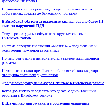
долгосрочный прокат
Источники финансирования для предпринимателей: от
собственных средств до банковских программ
В Витебской области за выходные зафиксировано более 1,1
тысячи нарушений ПДД
Тему агроэкотуризма обсудили за круглым столом в
Витебском районе
Система передачи извещений «Молния» – подключение и
мониторинг пожарной автоматики
Почему репутация в интернете стала важнее традиционной
рекламы
Натяжные потолки преобразили облик витебских квартир:
что нужно знать перед установкой
Два рыбака утонули на озере Бернское в Витебском районе
Когда дом нужно переделать: что делать с демонтажными
работами в Витебском регионе
В Шумилино задержанный в состоянии опьянения