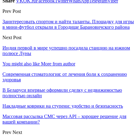
Share
VK
OK.ru
Facebook
Twitter
WhatsApp
Telegram
Viber
Prev Post
Заинтересовать спортом и найти таланты. Площадку для игры
в мини-футбол открыли в Городище Барановичского района
Next Post
Индия первой в мире успешно посадила станцию на южном
полюсе Луны
You might also like
More from author
Современная стоматология: от лечения боли к сохранению
здоровья
В Беларуси впервые оформили сделку с недвижимостью
полностью онлайн
Накладные коврики на ступени: удобство и безопасность
Массовая рассылка СМС через API – хорошее решение для
вашей компании?
Prev
Next