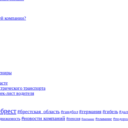
ей компании?
вениры
асте
ктрического транспорта
чек-лист водителя
#брест
#брестская_область
#германия
#гандбол
#гибель
#да
#новости компаний
#пенсия
движимость
#плавание
#подоро
#питание