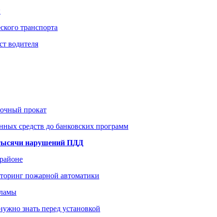
ы
ского транспорта
ст водителя
рочный прокат
нных средств до банковских программ
1 тысячи нарушений ПДД
 районе
иторинг пожарной автоматики
кламы
нужно знать перед установкой