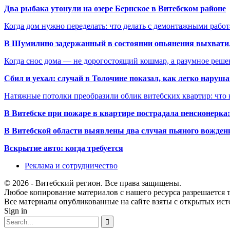
Два рыбака утонули на озере Бернское в Витебском районе
Когда дом нужно переделать: что делать с демонтажными рабо
В Шумилино задержанный в состоянии опьянения выхватил
Когда снос дома — не дорогостоящий кошмар, а разумное реше
Сбил и уехал: случай в Толочине показал, как легко наруш
Натяжные потолки преобразили облик витебских квартир: что 
В Витебске при пожаре в квартире пострадала пенсионерк
В Витебской области выявлены два случая пьяного вождени
Вскрытие авто: когда требуется
Реклама и сотрудничество
© 2026 - Витебский регион. Все права защищены.
Любое копирование материалов с нашего ресурса разрешается т
Все материалы опубликованные на сайте взяты с открытых исто
Sign in