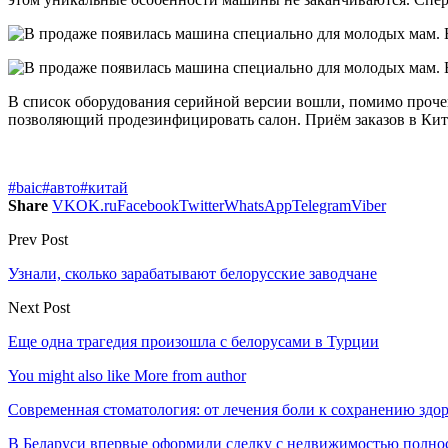
В список оборудования серийной версии вошли, помимо прочег
позволяющий продезинфицировать салон. Приём заказов в Китае
#baic
#авто
#китай
Share
VK
OK.ru
Facebook
Twitter
WhatsApp
Telegram
Viber
Prev Post
Узнали, сколько зарабатывают белорусские заводчане
Next Post
Еще одна трагедия произошла с белорусами в Турции
You might also like
More from author
Современная стоматология: от лечения боли к сохранению здо
В Беларуси впервые оформили сделку с недвижимостью полно