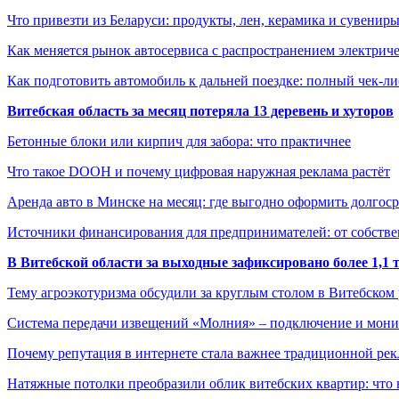
Что привезти из Беларуси: продукты, лен, керамика и сувенир
Как меняется рынок автосервиса с распространением электриче
Как подготовить автомобиль к дальней поездке: полный чек-ли
Витебская область за месяц потеряла 13 деревень и хуторов
Бетонные блоки или кирпич для забора: что практичнее
Что такое DOOH и почему цифровая наружная реклама растёт
Аренда авто в Минске на месяц: где выгодно оформить долгос
Источники финансирования для предпринимателей: от собстве
В Витебской области за выходные зафиксировано более 1,
Тему агроэкотуризма обсудили за круглым столом в Витебском
Система передачи извещений «Молния» – подключение и мон
Почему репутация в интернете стала важнее традиционной ре
Натяжные потолки преобразили облик витебских квартир: что 