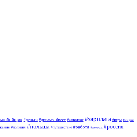
#зарплата
льнобойщик
#деньга
#динамо_брест
#животное
#игры
#индия
#польша
#россия
#работа
жание
#полиция
#путешествие
#рекорд