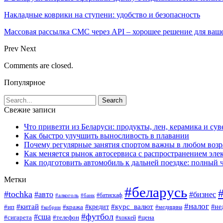
Накладные коврики на ступени: удобство и безопасность
Массовая рассылка СМС через API – хорошее решение для ваш
Prev
Next
Comments are closed.
Популярное
Свежие записи
Что привезти из Беларуси: продукты, лен, керамика и су
Как быстро улучшить выносливость в плавании
Почему регулярные занятия спортом важны в любом возр
Как меняется рынок автосервиса с распространением эле
Как подготовить автомобиль к дальней поездке: полный 
Метки
#беларусь
#tochka
#авто
#бизнес
#алкоголь
#банк
#батискаф
#налог
#китай
#кредит
#курс_валют
#ип
#не
#кража
#медицина
#кобрин
#футбол
#сша
#сигарета
#телефон
#цена
#хоккей