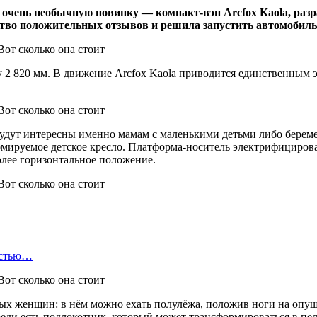
 очень необычную новинку — компакт-вэн Arcfox Kaola, раз
ство положительных отзывов и решила запустить автомобиль
 2 820 мм. В движение Arcfox Kaola приводится единственным э
 будут интересны именно мамам с маленькими детьми либо бере
мируемое детское кресло. Платформа-носитель электрифицирован
олее горизонтальное положение.
остью…
ых женщин: в нём можно ехать полулёжа, положив ноги на опущ
еди есть подлокотник, который может трансформироваться в пе