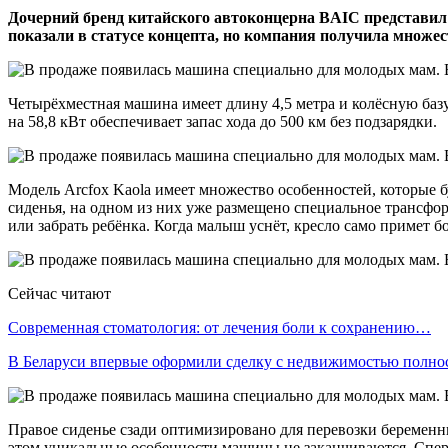
Дочерний бренд китайского автоконцерна BAIC представил
показали в статусе концепта, но компания получила множе
Четырёхместная машина имеет длину 4,5 метра и колёсную базу
на 58,8 кВт обеспечивает запас хода до 500 км без подзарядки.
Модель Arcfox Kaola имеет множество особенностей, которые
сиденья, на одном из них уже размещено специальное трансфор
или забрать ребёнка. Когда малыш уснёт, кресло само примет б
Сейчас читают
Современная стоматология: от лечения боли к сохранению…
В Беларуси впервые оформили сделку с недвижимостью полн
Правое сиденье сзади оптимизировано для перевозки беременн
этом уникальные особенности машины не заканчиваются. Спер