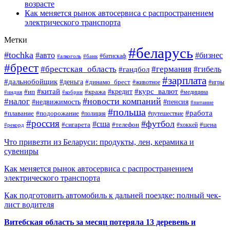
возрасте
Как меняется рынок автосервиса с распространением
электрического транспорта
Метки
#беларусь
#tochka
#авто
#бизнес
#алкоголь
#банк
#батискаф
#брест
#брестская_область
#германия
#гандбол
#гибель
#зарплата
#дальнобойщик
#деньга
#динамо_брест
#животное
#игры
#китай
#кредит
#курс_валют
#ип
#кража
#медицина
#индия
#кобрин
#новости компаний
#налог
#пенсия
#недвижимость
#питание
#польша
#работа
#плавание
#подорожание
#полиция
#путешествие
#россия
#футбол
#сша
#сигарета
#телефон
#цена
#рекорд
#хоккей
Что привезти из Беларуси: продукты, лен, керамика и
сувениры
Как меняется рынок автосервиса с распространением
электрического транспорта
Как подготовить автомобиль к дальней поездке: полный чек-
лист водителя
Витебская область за месяц потеряла 13 деревень и