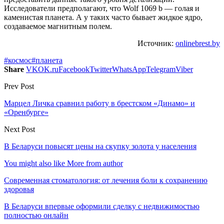
Исследователи предполагают, что Wolf 1069 b — голая и
каменистая планета. А у таких часто бывает жидкое ядро,
создаваемое магнитным полем.
Источник:
onlinebrest.by
#космос
#планета
Share
VK
OK.ru
Facebook
Twitter
WhatsApp
Telegram
Viber
Prev Post
Марцел Личка сравнил работу в брестском «Динамо» и
«Оренбурге»
Next Post
В Беларуси повысят цены на скупку золота у населения
You might also like
More from author
Современная стоматология: от лечения боли к сохранению
здоровья
В Беларуси впервые оформили сделку с недвижимостью
полностью онлайн