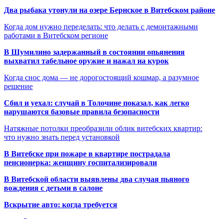
Два рыбака утонули на озере Бернское в Витебском районе
Когда дом нужно переделать: что делать с демонтажными
работами в Витебском регионе
В Шумилино задержанный в состоянии опьянения
выхватил табельное оружие и нажал на курок
Когда снос дома — не дорогостоящий кошмар, а разумное
решение
Сбил и уехал: случай в Толочине показал, как легко
нарушаются базовые правила безопасности
Натяжные потолки преобразили облик витебских квартир:
что нужно знать перед установкой
В Витебске при пожаре в квартире пострадала
пенсионерка: женщину госпитализировали
В Витебской области выявлены два случая пьяного
вождения с детьми в салоне
Вскрытие авто: когда требуется